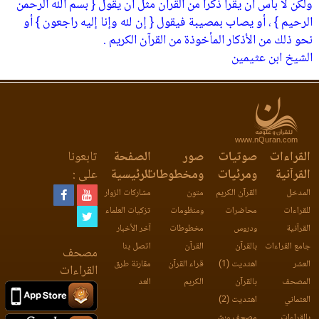
ولكن لا بأس أن يقرأ ذكراً من القرآن مثل أن يقول { بسم الله الرحمن
الرحيم } ، أو يصاب بمصيبة فيقول { إن لله وإنا إليه راجعون } أو
نحو ذلك من الأذكار المأخوذة من القرآن الكريم .
الشيخ ابن عثيمين
www.nQuran.com
القراءات
صوتيات
صور
الصفحة
تابعونا
القرآنية
ومرئيات
ومخطوطات
الرئيسية
على :
المدخل
القرآن الكريم
متون
مشاركات الزوار
للقراءات
محاضرات
ومنظومات
تزكيات العلماء
القرآنية
ودروس
مخطوطات
آخر الأخبار
جامع القراءات
بالقرآن
القرآن
اتصل بنا
مصحف
العشر
اهتديت (1)
قراء القرآن
مقارنة طرق
القراءات
المصحف
بالقرآن
الكريم
العد
العثماني
اهتديت (2)
بالقراءات
مصحف ورش