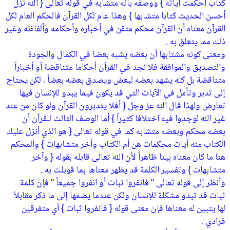
كتاب أحكمت آياته } ووصفه بأنه متشابه في قوله تعالى { الله نزل
أحسن الحديث كتابا متشابها } وهذا عام لكل القرآن فالحكم العام لكل
القرآن معناه أن القرآن محكم متقن في أخباره وأحكامه وألفاظه وغير
ذلك مما يتعلق به .
ومعنى كونه مشتابها أن بعضه يشبه بعضا في الكمال والجودة
والتصديق والموافقة فلا نجد في القرآن أحكاما متناقضة أو أخباراً
متناقضة بل كله يشهد بعضه لبعض ويصدق بعضه بعضاً ، لكن يحتاج
إلى تدبر وتأمل في الآيات التي قد يكون فيما يبدو للإنسان فيها
تعارض ولهذا قال الله عز وجل { أفلا يتدبرون القرآن ولو كان من عند
غير الله لوجدوا فيه اختلافا كثيراً } أما الوصف الثالث للقرآن أن
بعضه محكم وبعضه متشابه كما في قوله تعالى { هو الذي أنزل عليك
الكتاب منه آيات محكمات هن أم الكتاب وآخر متشابهات } والمحكم
هنا ما كان معناه بينا ظاهراً لأن الله تعالى قابله بقوله { وآخر
متشابهات } وتفسير الكلمة قد يظهر معناها بما قوبلت به .
وأنظر إلى قوله تعالى " فانفروا ثبات أو انفروا جميعاً " فإن كلمة
ثبات قد تبدو مشكلة للإنسان ولكن عندما يضمها إلى ما ذكر مقابلاً
لها يتبين له معناها فإن معنى قوله { فانفروا ثبات } أي متفرقين
فرادي .