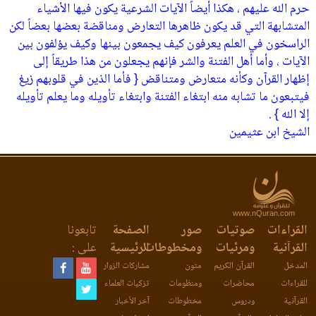
حرم الله عليهم ، هكذا أيضاً الآيات الشرعية يكون فيها الأشياء
المتشابهة التي قد يكون ظاهرها التعارض ومناقضة بعضها بعضاً لكن
الراسخون في العلم يعرفون كيف يجمعون بينها وكيف يؤلفون بين
الآيات ، وأما أهل الفتنة والشر فإنهم يجعلون من هذا طريقاً إلى
إظهار القرآن وكأنه متعارض ومتناقض { فأما الذين في قلوبهم زيغ
فيتبعون ما تشابه منه ابتغاء الفتنة وابتغاء تأويله وما يعلم تأويله
إلا الله } .
الشيخ ابن عثيمين
www.nQuran.com
القراءات
صوتيات
صور
الصفحة
تابعونا
القرآنية
ومرئيات
ومخطوطات
الرئيسية
على :
المدخل
القرآن الكريم
متون
مشاركات الزوار
للقراءات
محاضرات
ومنظومات
تزكيات العلماء
القرآنية
ودروس
مخطوطات
آخر الأخبار