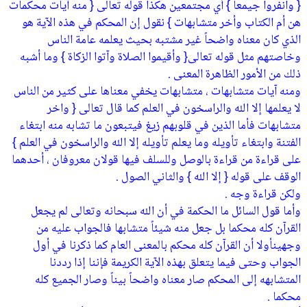
{ وانفروا جيمعاً } أي مجتمعين هكذا قوله تعالى { منه آيات محكمات
هن أم الكتاب وأخر متشابهات } نقول إن المحكم في هذه الآية هو
الذي كان معناه واضحاً غير مشتبه بحيث يعلمه عامة الناس
وخاصتهم مثل قوله تعالى{ وأقيموا الصلاة وآتوا الزكاة } وما أشبه
ذلك من الأمور الظاهرة المعنى .
ومنه آيات متشابهات ، متشابهات يخفي معناها على كثير من الناس
لا يعلمها إلا الله والراسخون في العلم كما قال تعالى { واخر
متشابهات فأما الذين في قلوبهم زيغ فيتبعون ما تشابه منه ابتغاء
الفتنة وابتغاء تأويله وما يعلم تأويله إلا الله والراسخون في العلم }
على قراءة من قراءة بالوصل وللسلف فيها قولان معروفان ، أحدهما
الوقف على قوله { إلا الله } والثاني الصول .
ولكن قراءة وجه .
وأما قول السائل ما الحكمة في أن الله سبحانه وتعالى لم يجعل
القرآن كله محكما بل جعل منه شيئاً متشابها فالجواب عليه من
وجهينأولا أن القرآن كله محكم بالمعنى العام كما ذكرنا في أول
الجواب وحتى فيما يتعلق بهذه الآية الكريمة فإننا إذا رددنا
المتشابهه إلى المحكم صار معناه واضحاً بيناً وصار الجميع كله
محكما .