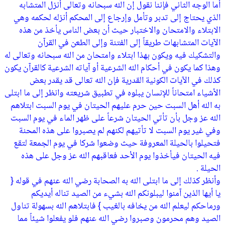
أما الوجه الثاني فإننا نقول إن الله سبحانه وتعالى أنزل المتشابه
الذي يحتاج إلى تدبر وتأمل وإرجاع إلى المحكم أنزله لحكمه وهي
الابتلاء والامتحان والاختبار حيث أن بعض الناس يأخذ من هذه
الآيات المتشابهات طريقاً إلى الفتنة وإلى الطعن في القرآن
والتشكيك فيه ويكون بهذا ابتلاء وامتحان من الله سبحانه وتعالى له
وهذا كما يكون في أحكام الله الشرعية أو آياته الشرعية كالقرآن يكون
كذلك في الآيات الكونية القدرية فإن الله تعالى قد يقدر بعض
الأشياء امتحاناً للإنسان يبلوه في تطبيق شريعته وانظر إلى ما ابتلى
به الله أهل السبت حين حرم عليهم الحيتان في يوم السبت ابتلاهم
الله عز وجل بأن تأتي الحيتان شرعاً على ظهر الماء في يوم السبت
وفي غير يوم السبت لا تأتيهم لكنهم لم يصبروا على هذه المحنة
فتحيلوا بالحيلة المعروفة حيث وضعوا شركا في يوم الجمعة لتقع
فيه الحيتان فيأخذوا يوم الأحد فعاقبهم الله عز وجل على هذه
الحيلة .
وأنظر كذلك إلى ما ابتلى الله به الصحابة رضي الله عنهم في قوله {
يا أيها الذين آمنوا ليبلونكم الله بشيء من الصيد تناله أيديكم
ورماحكم ليعلم الله من يخافه بالغيب } فابتلاهم الله بسهولة تناول
الصيد وهم محرمون وصبروا رضي الله عنهم فلو يفعلوا شيئاً مما