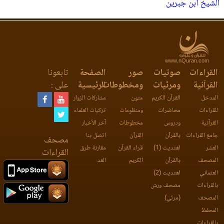
الشيخ ابن جبرين
www.nQuran.com
القراءات
صوتيات
صور
الصفحة
تابعونا
القرآنية
ومرئيات
ومخطوطات
الرئيسية
على :
المدخل
القرآن الكريم
متون
مشاركات الزوار
للقراءات
محاضرات
ومنظومات
تزكيات العلماء
القرآنية
ودروس
مخطوطات
آخر الأخبار
جامع القراءات
بالقرآن
القرآن
اتصل بنا
مصحف
العشر
اهتديت (1)
قراء القرآن
مقارنة طرق
القراءات
المصحف
بالقرآن
الكريم
العد
العثماني
اهتديت (2)
بالقراءات
مصحف ورش
المصحف
(مرئي)
المحفظ
بالقراءات