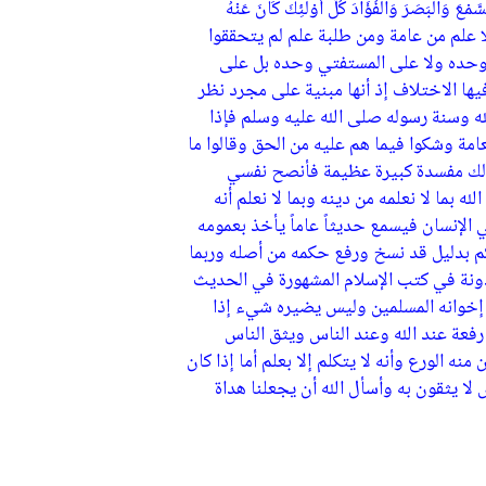
عَ وَالْبَصَرَ وَالْفُؤَادَ كُلُّ أُوْلَئِكَ كَانَ عَنْهُ
بلا علم من عامة ومن طلبة علم لم يتحققوا
 وحده ولا على المستفتي وحده بل على
يها الاختلاف إذ أنها مبنية على مجرد نظر
ه وسنة رسوله صلى الله عليه وسلم فإذا
عامة وشكوا فيما هم عليه من الحق وقالوا ما
بذلك مفسدة كبيرة عظيمة فأنصح نفسي
 بما لا نعلمه من دينه وبما لا نعلم أنه
ي الإنسان فيسمع حديثاً عاماً يأخذ بعمومه
 بدليل قد نسخ ورفع حكمه من أصله وربما
ونة في كتب الإسلام المشهورة في الحديث
إخوانه المسلمين وليس يضيره شيء إذا
رفعة عند الله وعند الناس ويثق الناس
نه الورع وأنه لا يتكلم إلا بعلم أما إذا كان
ا يثقون به وأسأل الله أن يجعلنا هداة