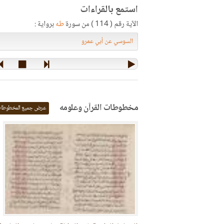
استمع بالقراءات
الآية رقم ( 114 ) من سورة
طه
برواية :
مخطوطات القرآن وعلومه
عرض جميع المخطوطا