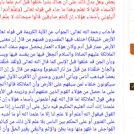
بعض وهل يدل ذلك على أن هناك بشراً خلقوا قبل آدم علماً بأن
الأسماء قالوا لا نعلم وهذا ما جاء في قوله تعالى (وَعَلَّمَ آدَمَ الأَسْمَاءَ ك
أَنْبِئُونِي بِأَسْمَاءِ هَؤُلاء إِنْ كُنتُمْ صَادِقِينَ قَالُوا سُبْحَانَكَ لا عِلْمَ لَنَا إِ
فأجاب رحمه الله تعالى: الجواب عن الآية الكريمة في قوله تعالى (وَإِذْ قَ
الأَرْضِ خَلِيفَةً) اختلف فيها المفسرون فمنهم من قال إن معنى
الأرض عمار قبل آدم وكان هؤلاء العمار يحصل منهم سفك الدم
الملائكة عليهم الصلاة والسلام أتجعل فيها من يفسد فيها 
وبأن الجن قد خلقوا قبل الإنس كما قال الله تعالى (وَلَقَدْ خَلَقْنَا الإِن
وَالْجَانَّ خَلَقْنَاهُ مِنْ قَبْلُ مِنْ نَارِ السَّمُومِ) ومنهم من قال
بعضاً فيذهب أناس ويأتي آخرون وعندي أن الأقرب الأول لمواف
سيكونون خلفاء لمن سبقهم على الأرض وأن الملائكة قالوا أتج
اء
على ما حصل من هؤلاء القوم الذين خلفهم آدم وذريته في الأرض
وهي قول الملائكة لما قال الله لهم أعلموني بأسماء هؤلاء إن ك
علمتنا إنك أنت العليم الحكيم فيه دليل على أن الإنسان إذا 
القول فيقول الله أعلم أو لا علم لنا إلا ما علمنا الله أو ما أشب
على الفتوى أو على الحكم بين الناس بلا علم لأن ذلك من كبائر الذنوب 
الْفَوَاحِشَ مَا ظَهَرَ مِنْهَا وَمَا بَطَنَ وَالإِثْمَ وَالْبَغْيَ بِغَيْرِ الْحَقِّ وَأَنْ تُشْ