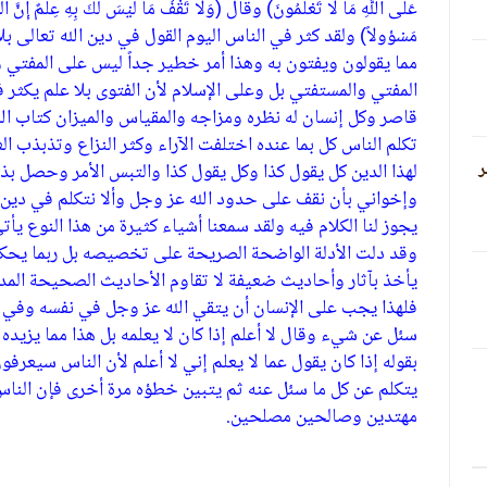
عَلَى اللَّهِ مَا لا تَعْلَمُونَ) وقال (وَلا تَقْفُ مَا لَيْسَ لَكَ بِهِ عِلْمٌ إِنَّ السَّمْ
مَسْؤولاً) ولقد كثر في الناس اليوم القول في دين الله تعالى 
مما يقولون ويفتون به وهذا أمر خطير جداً ليس على المفتي
المفتي والمستفتي بل وعلى الإسلام لأن الفتوى بلا علم يكثر ف
قاصر وكل إنسان له نظره ومزاجه والمقياس والميزان كتاب الل
تكلم الناس كل بما عنده اختلفت الآراء وكثر النزاع وتذبذب ال
ر
لهذا الدين كل يقول كذا وكل يقول كذا والتبس الأمر وحصل 
وإخواني بأن نقف على حدود الله عز وجل وألا نتكلم في دين الله
يجوز لنا الكلام فيه ولقد سمعنا أشياء كثيرة من هذا النوع يأت
وقد دلت الأدلة الواضحة الصريحة على تخصيصه بل ربما يحكم
يأخذ بآثار وأحاديث ضعيفة لا تقاوم الأحاديث الصحيحة المد
فلهذا يجب على الإنسان أن يتقي الله عز وجل في نفسه وفي 
سئل عن شيء وقال لا أعلم إذا كان لا يعلمه بل هذا مما يزيده 
بقوله إذا كان يقول عما لا يعلم إني لا أعلم لأن الناس سيعرفون م
يتكلم عن كل ما سئل عنه ثم يتبين خطؤه مرة أخرى فإن الناس ل
مهتدين وصالحين مصلحين.