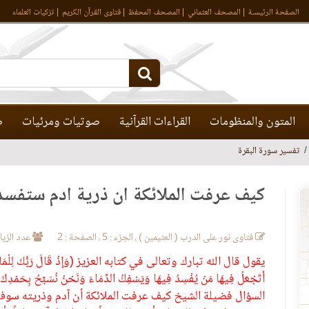
الصفحة الرئيسـة
المصحف العثماني
المصحف المحفظ
فتاوى القرآن الكريم
تزكيات العلماء
المتون والمنظومات
القراءات القرآنية
صوتيات ومرئيات
ص
تفسير سورة البقرة
كيف عرفت الملائكة أن ذرية آدم ستفس
فتاوى نور على الدرب ( العثيمين ) ، الجزء : 5 ، الصفحة : 2
عدد الزيارات:
يقول قال الله تبارك وتعالى في كتابه العزيز (وَإِذْ قَالَ رَبُّكَ لِلْمَلائِكَ
أَتَجْعَلُ فِيهَا مَنْ يُفْسِدُ فِيهَا وَيَسْفِكُ الدِّمَاءَ وَنَحْنُ نُسَبِّحُ بِحَمْدِكَ 
السؤال فضيلة الشيخ كيف عرفت الملائكة أن آدم وذريته س