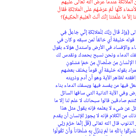
 الملائكة عندما عرض الله تعالى عليهم
ُلَّهَا ثُمَّ عَرَضَهُمْ عَلَى الْمَلائِكَةِ فَقَالَ
لاَّ مَا عَلَّمْتَنَا إِنَّكَ أَنْتَ الْعَلِيمُ الْحَكِيمُ)؟
الَ رَبُّكَ لِلْمَلائِكَةِ إِنِّي جَاعِلٌ فِي
 قوله خليفة أي خالفاً لمن سبقه و كان في
اء والإفساد في الأرض واستدل هؤلاء بقول
ويسفك الدماء ونحن نسبح بحمدك ونقدس لك
ْسَانَ مِنْ صَلْصَالٍ مِنْ حَمَإٍ مَسْنُونٍ
 بل إن المراد بقوله خليفة أي قوماً يخلف بعضهم
قته لظاهر الآية وهو أن آدم وذريته
عل فيها من يفسد فيها ويسفك الدماء بناء
 وفي الآية الثانية التي ساقها السائل
نتم صادقين قالوا سبحانك لا علم لنا إلا ما
سئل عن شيء لا يعلمه فإنه يقول مثل هذا
ه ذلك من الكلام فإنه لا يجوز للإنسان أن يقدم
قال الله تعالى (قُلْ إِنَّمَا حَرَّمَ رَبِّي
رِكُوا بِاللَّهِ مَا لَمْ يُنَزِّلْ بِهِ سُلْطَاناً وَأَنْ تَقُولُوا