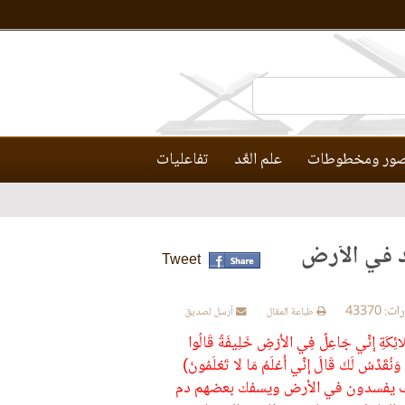
ور ومخطوطات
علم العَّد
تفاعليات
د في الأرض
Tweet
 43370
طباعة المقال
أرسل لصديق
ةِ إِنِّي جَاعِلٌ فِي الأَرْضِ خَلِيفَةً قَالُوا
وَنُقَدِّسُ لَكَ قَالَ إِنِّي أَعْلَمُ مَا لا تَعْلَمُونَ)
وف يفسدون في الأرض ويسفك بعضهم دم