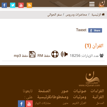
الرئيسية
محاضرات ودروس
سفر الحوالي
Tweet
القرآن (1)
عدد الزيارات: 18256
حفظ RM
حفظ mp3
www.nQuran.com
القراءات
صوتيات
صور
الصفحة
تابعونا
القرآنية
ومرئيات
ومخطوطات
الرئيسية
على :
المدخل
القرآن الكريم
متون
مشاركات الزوار