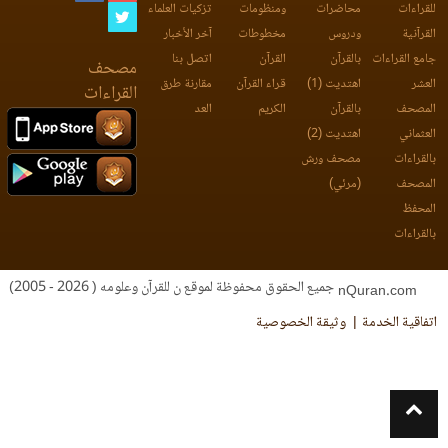
للقراءات
محاضرات
ومنظومات
تزكيات العلماء
القرآنية
ودروس
مخطوطات
آخر الأخبار
جامع القراءات
بالقرآن
القرآن
اتصل بنا
مصحف
العشر
اهتديت (1)
قراء القرآن
مقارنة طرق
القراءات
المصحف
بالقرآن
الكريم
العد
العثماني
اهتديت (2)
بالقراءات
مصحف ورش
المصحف
(مرئي)
المحفظ
بالقراءات
جميع الحقوق محفوظة لموقع ن للقرآن وعلومه ( 2026 - 2005)
nQuran.com
اتفاقية الخدمة
وثيقة الخصوصية