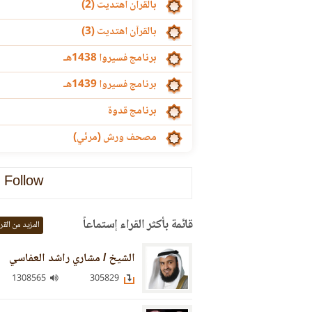
بالقرآن اهتديت (2)
بالقرآن اهتديت (3)
برنامج فسيروا 1438هـ
برنامج فسيروا 1439هـ
برنامج قدوة
مصحف ورش (مرئي)
Follow
قائمة بأكثر القراء إستماعاً
المزيد من القر
الشيخ / مشاري راشد العفاسي
1308565
305829