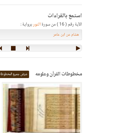
استمع بالقراءات
الآية رقم ( 16 ) من سورة
النور
برواية :
مخطوطات القرآن وعلومه
عرض جميع المخطوطا