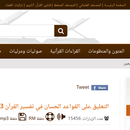
الصفحة الرئيسـة
المصحف العثماني
المصحف المحفظ
فتاوى القرآن الكريم
تزكيات العلماء
المتون والمنظومات
القراءات القرآنية
صوتيات ومرئيات
ص
مين
Tweet
التعليق على القواعد الحسان في تفسير القرآن 3
عدد الزيارات: 15456
حفظ RM
حفظ mp3