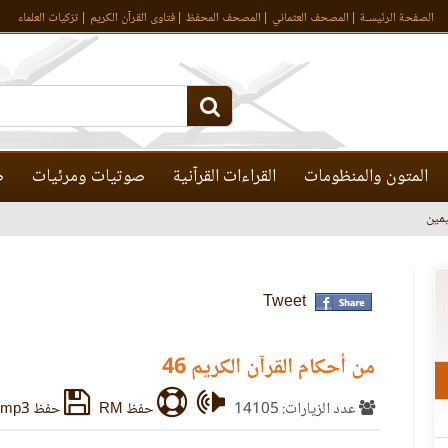
الصفحة الرئيسـة
المصحف العثماني
المصحف المحفظ
فتاوى القرآن الكريم
تزكيات العلماء
المتون والمنظومات
القراءات القرآنية
صوتيات ومرئيات
ص
مين
Tweet
من أحكام القرآن الكريم 46
عدد الزيارات: 14105
حفظ RM
حفظ mp3