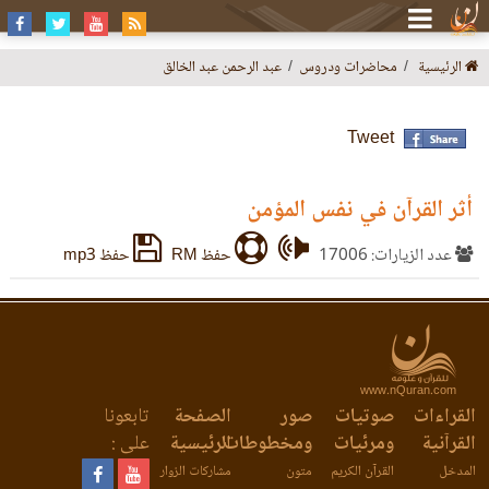
الرئيسية
محاضرات ودروس
عبد الرحمن عبد الخالق
Tweet
أثر القرآن في نفس المؤمن
عدد الزيارات: 17006
حفظ RM
حفظ mp3
www.nQuran.com
القراءات
صوتيات
صور
الصفحة
تابعونا
القرآنية
ومرئيات
ومخطوطات
الرئيسية
على :
المدخل
القرآن الكريم
متون
مشاركات الزوار