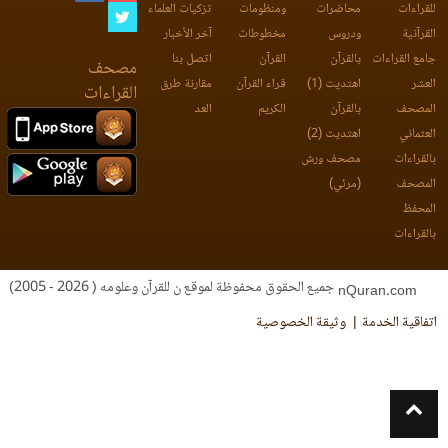
للقراءات
محاضرات
ومنظومات
تزكيات العلماء
القرآنية
ودروس
مخطوطات
آخر الأخبار
جامع القراءات
بالقرآن
القرآن
اتصل بنا
مصحف
العشر
اهتديت (1)
قراء القرآن
مقارنة طرق
القراءات
المصحف
بالقرآن
الكريم
العد
العثماني
اهتديت (2)
بالقراءات
مصحف ورش
المصحف
(مرئي)
المحفظ
بالقراءات
جميع الحقوق محفوظة لموقع ن للقرآن وعلومه ( 2026 - 2005)
nQuran.com
اتفاقية الخدمة
وثيقة الخصوصية