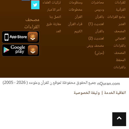
للقراءات
محاضرات
ومنظومات
تزكيات العلماء
القرآنية
ودروس
مخطوطات
آخر الأخبار
جامع القراءات
بالقرآن
القرآن
اتصل بنا
مصحف
العشر
اهتديت (1)
قراء القرآن
مقارنة طرق
القراءات
المصحف
بالقرآن
الكريم
العد
العثماني
اهتديت (2)
بالقراءات
مصحف ورش
المصحف
(مرئي)
المحفظ
بالقراءات
جميع الحقوق محفوظة لموقع ن للقرآن وعلومه ( 2026 - 2005)
nQuran.com
اتفاقية الخدمة
وثيقة الخصوصية