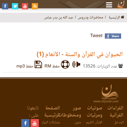
الرئيسية
محاضرات ودروس
عبد الله بن بدر عباس
Tweet
الحيوان في القرآن والسنة - الأنعام (1)
عدد الزيارات: 13526
حفظ RM
حفظ mp3
www.nQuran.com
القراءات
صوتيات
صور
الصفحة
تابعونا
القرآنية
ومرئيات
ومخطوطات
الرئيسية
على :
المدخل
القرآن الكريم
متون
مشاركات الزوار