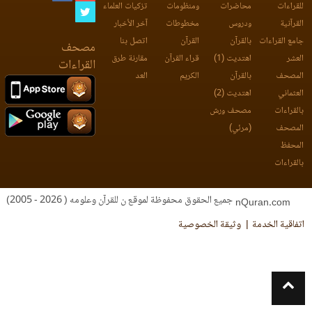
للقراءات
محاضرات
ومنظومات
تزكيات العلماء
القرآنية
ودروس
مخطوطات
آخر الأخبار
جامع القراءات
بالقرآن
القرآن
اتصل بنا
مصحف
العشر
اهتديت (1)
قراء القرآن
مقارنة طرق
القراءات
المصحف
بالقرآن
الكريم
العد
العثماني
اهتديت (2)
بالقراءات
مصحف ورش
المصحف
(مرئي)
المحفظ
بالقراءات
جميع الحقوق محفوظة لموقع ن للقرآن وعلومه ( 2026 - 2005)
nQuran.com
اتفاقية الخدمة
وثيقة الخصوصية