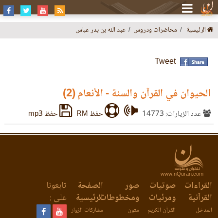
الرئيسية
محاضرات ودروس
عبد الله بن بدر عباس
Tweet
الحيوان في القرآن والسنة - الأنعام (2)
عدد الزيارات: 14773
حفظ RM
حفظ mp3
www.nQuran.com
القراءات
صوتيات
صور
الصفحة
تابعونا
القرآنية
ومرئيات
ومخطوطات
الرئيسية
على :
المدخل
القرآن الكريم
متون
مشاركات الزوار