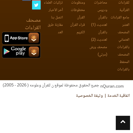
للقراءات
محاضرات
ومنظومات
تزكيات العلماء
القرآنية
ودروس
مخطوطات
آخر الأخبار
جامع القراءات
بالقرآن
القرآن
اتصل بنا
مصحف
العشر
اهتديت (1)
قراء القرآن
مقارنة طرق
القراءات
المصحف
بالقرآن
الكريم
العد
العثماني
اهتديت (2)
بالقراءات
مصحف ورش
المصحف
(مرئي)
المحفظ
بالقراءات
جميع الحقوق محفوظة لموقع ن للقرآن وعلومه ( 2026 - 2005)
nQuran.com
اتفاقية الخدمة
وثيقة الخصوصية