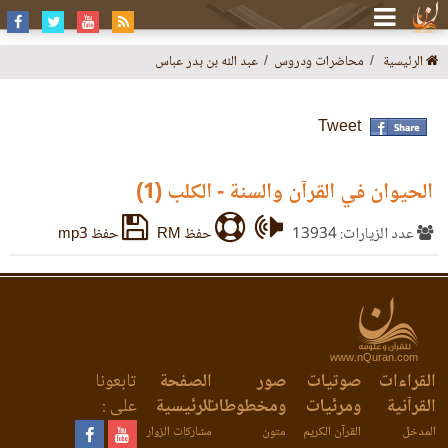
الرئيسية
محاضرات ودروس
عبد الله بن بدر عباس
Tweet
الحيوان في القرآن والسنة - الكلب (1)
عدد الزيارات: 13934
حفظ RM
حفظ mp3
www.nQuran.com
القراءات
صوتيات
صور
الصفحة
تابعونا
القرآنية
ومرئيات
ومخطوطات
الرئيسية
على :
المدخل
القرآن الكريم
متون
مشاركات الزوار