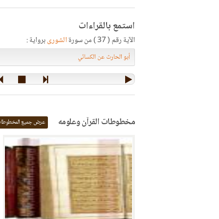
استمع بالقراءات
الآية رقم ( 37 ) من سورة
الشورى
برواية :
مخطوطات القرآن وعلومه
عرض جميع المخطوطا