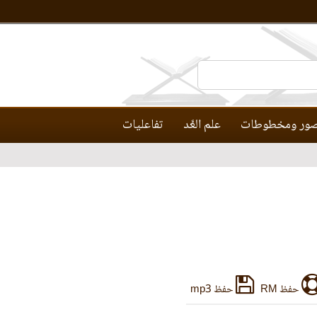
ور ومخطوطات
علم العَّد
تفاعليات
حفظ RM
حفظ mp3