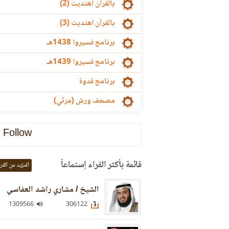
بالقرآن اهتديت (2)
بالقرآن اهتديت (3)
برنامج فسيروا 1438هـ
برنامج فسيروا 1439هـ
برنامج قدوة
مصحف ورش (مرئي)
Follow
قائمة بأكثر القراء إستماعاً
المزيد من القر
الشيخ / مشاري راشد العفاسي
1309566
306122