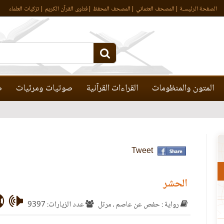
الصفحة الرئيسـة
المصحف العثماني
المصحف المحفظ
فتاوى القرآن الكريم
تزكيات العلماء
المتون والمنظومات
القراءات القرآنية
صوتيات ومرئيات
ص
Tweet
الحشر
رواية : حفص عن عاصم ، مرتل
عدد الزيارات: 9397