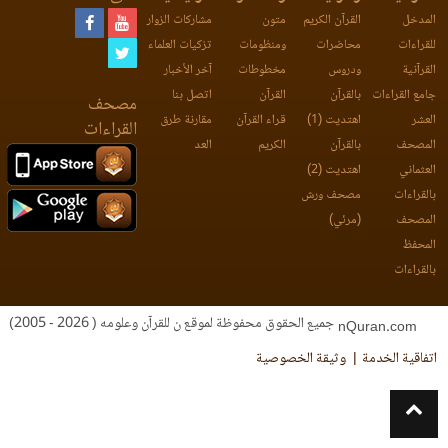
المدخل
القرآن الكريم
متون
مشاركات الزوار
للقراءات
محاضرات
ومنظومات
تزكيات العلماء
القرآنية
ودروس
مخطوطات
آخر الأخبار
جامع القراءات
بالقرآن
القرآن
اتصل بنا
مصحف
العشر
اهتديت (1)
قراء القرآن
مقارنة طرق
القراءات
المصحف
بالقرآن
الكريم
العد
العثماني
اهتديت (2)
بالقراءات
مصحف ورش
المصحف
(مرئي)
المحفظ
بالقراءات
جميع الحقوق محفوظة لموقع ن للقرآن وعلومه ( 2026 - 2005)
nQuran.com
اتفاقية الخدمة
وثيقة الخصوصية