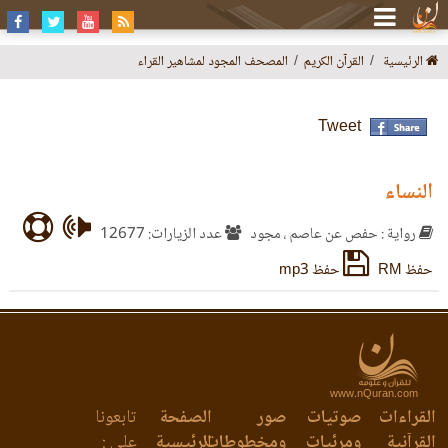
الرئيسية
القرآن الكريم
المصحف المجود لمشاهير القراء
Tweet
النساء
رواية : حفص عن عاصم ، مجود
عدد الزيارات: 12677
حفظ RM
حفظ mp3
www.nQuran.com
القراءات
صوتيات
صور
الصفحة
تابعونا
القرآنية
ومرئيات
ومخطوطات
الرئيسية
على :