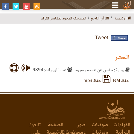
الرئيسية
القرآن الكريم
المصحف المجود لمشاهير القراء
Tweet
الحشر
رواية : حفص عن عاصم ، مجود
عدد الزيارات: 9894
حفظ RM
حفظ mp3
www.nQuran.com
القراءات
صوتيات
صور
الصفحة
تابعونا
القرآنية
ومرئيات
ومخطوطات
الرئيسية
على :