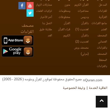
المدخل
القرآن الكريم
متون
مشاركات الزوار
للقراءات
محاضرات
ومنظومات
تزكيات العلماء
القرآنية
ودروس
مخطوطات
آخر الأخبار
جامع القراءات
بالقرآن
القرآن
اتصل بنا
مصحف
العشر
اهتديت (1)
قراء القرآن
مقارنة طرق
القراءات
المصحف
بالقرآن
الكريم
العد
العثماني
اهتديت (2)
بالقراءات
مصحف ورش
المصحف
(مرئي)
المحفظ
بالقراءات
جميع الحقوق محفوظة لموقع ن للقرآن وعلومه ( 2026 - 2005)
nQuran.com
اتفاقية الخدمة
وثيقة الخصوصية