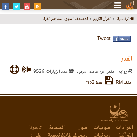
الرئيسية
القرآن الكريم
المصحف المجود لمشاهير القراء
Tweet
القدر
رواية : حفص عن عاصم ، مجود
عدد الزيارات: 9526
حفظ RM
حفظ mp3
www.nQuran.com
القراءات
صوتيات
صور
الصفحة
تابعونا
القرآنية
ومرئيات
ومخطوطات
الرئيسية
على :