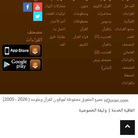
المدخل
القرآن الكريم
متون
مشاركات الزوار
للقراءات
محاضرات
ومنظومات
تزكيات العلماء
القرآنية
ودروس
مخطوطات
آخر الأخبار
جامع القراءات
بالقرآن
القرآن
اتصل بنا
مصحف
العشر
اهتديت (1)
قراء القرآن
مقارنة طرق
القراءات
المصحف
بالقرآن
الكريم
العد
العثماني
اهتديت (2)
بالقراءات
مصحف ورش
المصحف
(مرئي)
المحفظ
بالقراءات
جميع الحقوق محفوظة لموقع ن للقرآن وعلومه ( 2026 - 2005)
nQuran.com
اتفاقية الخدمة
وثيقة الخصوصية