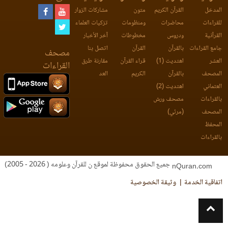
المدخل
القرآن الكريم
متون
مشاركات الزوار
للقراءات
محاضرات
ومنظومات
تزكيات العلماء
القرآنية
ودروس
مخطوطات
آخر الأخبار
جامع القراءات
بالقرآن
القرآن
اتصل بنا
مصحف
العشر
اهتديت (1)
قراء القرآن
مقارنة طرق
القراءات
المصحف
بالقرآن
الكريم
العد
العثماني
اهتديت (2)
بالقراءات
مصحف ورش
المصحف
(مرئي)
المحفظ
بالقراءات
جميع الحقوق محفوظة لموقع ن للقرآن وعلومه ( 2026 - 2005)
nQuran.com
اتفاقية الخدمة
وثيقة الخصوصية