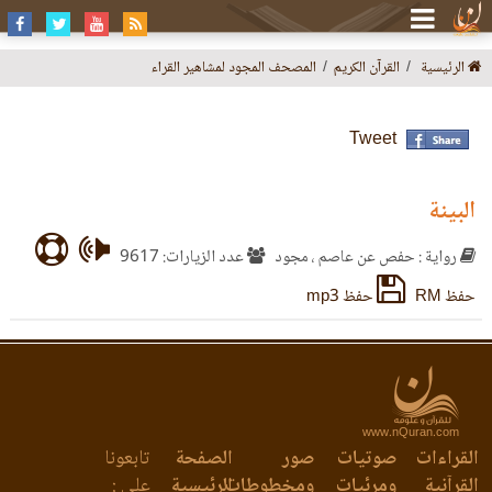
الرئيسية
القرآن الكريم
المصحف المجود لمشاهير القراء
Tweet
البينة
رواية : حفص عن عاصم ، مجود
عدد الزيارات: 9617
حفظ RM
حفظ mp3
www.nQuran.com
القراءات
صوتيات
صور
الصفحة
تابعونا
القرآنية
ومرئيات
ومخطوطات
الرئيسية
على :