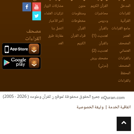
المدخل
القرآن الكريم
متون
مشاركات الزوار
للقراءات
محاضرات
ومنظومات
تزكيات العلماء
القرآنية
ودروس
مخطوطات
آخر الأخبار
جامع القراءات
بالقرآن
القرآن
اتصل بنا
مصحف
العشر
اهتديت (1)
قراء القرآن
مقارنة طرق
القراءات
المصحف
بالقرآن
الكريم
العد
العثماني
اهتديت (2)
بالقراءات
مصحف ورش
المصحف
(مرئي)
المحفظ
بالقراءات
جميع الحقوق محفوظة لموقع ن للقرآن وعلومه ( 2026 - 2005)
nQuran.com
اتفاقية الخدمة
وثيقة الخصوصية