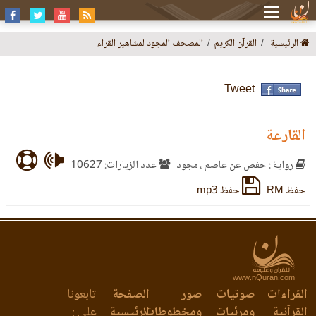
الرئيسية
القرآن الكريم
المصحف المجود لمشاهير القراء
Tweet
القارعة
رواية : حفص عن عاصم ، مجود
عدد الزيارات: 10627
حفظ RM
حفظ mp3
www.nQuran.com
القراءات
صوتيات
صور
الصفحة
تابعونا
القرآنية
ومرئيات
ومخطوطات
الرئيسية
على :