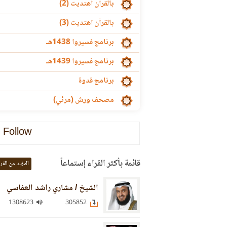
بالقرآن اهتديت (2)
بالقرآن اهتديت (3)
برنامج فسيروا 1438هـ
برنامج فسيروا 1439هـ
برنامج قدوة
مصحف ورش (مرئي)
Follow
قائمة بأكثر القراء إستماعاً
المزيد من القر
الشيخ / مشاري راشد العفاسي
1308623
305852