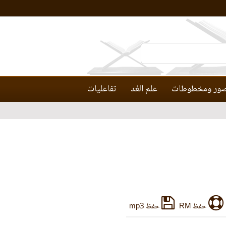
ور ومخطوطات
علم العَّد
تفاعليات
حفظ RM
حفظ mp3