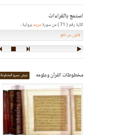
استمع بالقراءات
الآية رقم ( 71 ) من سورة
مريم
برواية :
مخطوطات القرآن وعلومه
عرض جميع المخطوطا