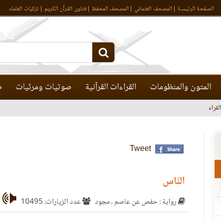
الصفحة الرئيسـة
المصحف العثماني
المصحف المحفظ
فتاوى القرآن الكريم
تزكيات العلماء
المتون والمنظومات
القراءات القرآنية
صوتيات ومرئيات
ص
قراء
Tweet
النّاس
رواية : حفص عن عاصم ، مجود
عدد الزيارات: 10495