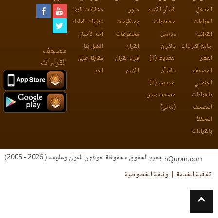
المدخل
القرآن الكريم
متون
مشاركات الزوار
للقراءات
محاضرات
ومنظومات
تزكيات العلماء
القرآنية
ودروس
مخطوطات
آخر الأخبار
جامع القراءات
بالقرآن
القرآن
اتصل بنا
مصحف
العشر
اهتديت (1)
قراء القرآن
مقارنة طرق
القراءات
المصحف
بالقرآن
الكريم
العد
العثماني
اهتديت (2)
بالقراءات
مصحف ورش
المصحف
(مرئي)
المحفظ
بالقراءات
جميع الحقوق محفوظة لموقع ن للقرآن وعلومه ( 2026 - 2005)
nQuran.com
اتفاقية الخدمة
وثيقة الخصوصية