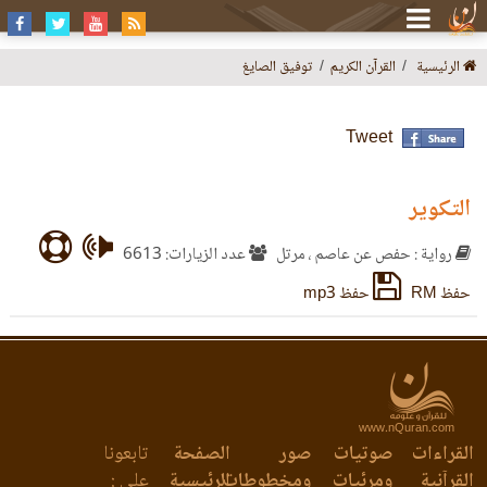
الرئيسية
القرآن الكريم
توفيق الصايغ
Tweet
التكوير
رواية : حفص عن عاصم ، مرتل
عدد الزيارات: 6613
حفظ RM
حفظ mp3
www.nQuran.com
القراءات
صوتيات
صور
الصفحة
تابعونا
القرآنية
ومرئيات
ومخطوطات
الرئيسية
على :