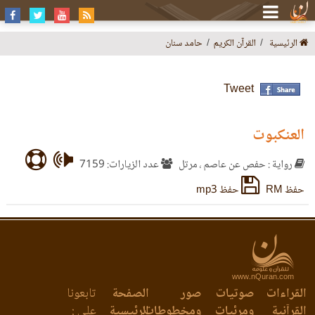
الرئيسية
القرآن الكريم
حامد سنان
Tweet
العنكبوت
رواية : حفص عن عاصم ، مرتل
عدد الزيارات: 7159
حفظ RM
حفظ mp3
www.nQuran.com
القراءات
صوتيات
صور
الصفحة
تابعونا
القرآنية
ومرئيات
ومخطوطات
الرئيسية
على :