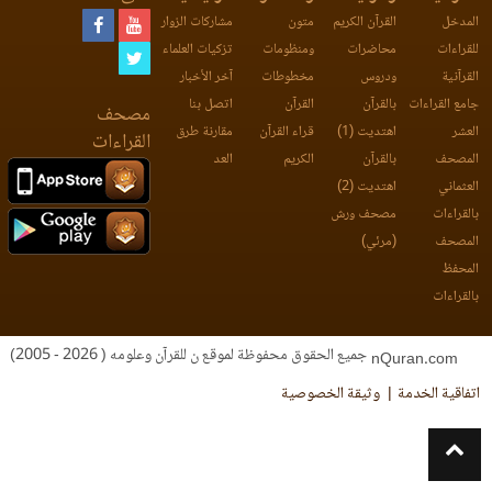
المدخل
القرآن الكريم
متون
مشاركات الزوار
للقراءات
محاضرات
ومنظومات
تزكيات العلماء
القرآنية
ودروس
مخطوطات
آخر الأخبار
جامع القراءات
بالقرآن
القرآن
اتصل بنا
مصحف
العشر
اهتديت (1)
قراء القرآن
مقارنة طرق
القراءات
المصحف
بالقرآن
الكريم
العد
العثماني
اهتديت (2)
بالقراءات
مصحف ورش
المصحف
(مرئي)
المحفظ
بالقراءات
جميع الحقوق محفوظة لموقع ن للقرآن وعلومه ( 2026 - 2005)
nQuran.com
اتفاقية الخدمة
وثيقة الخصوصية