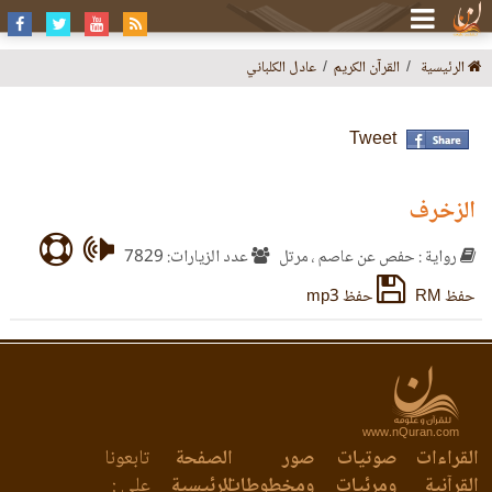
الرئيسية
القرآن الكريم
عادل الكلباني
Tweet
الزخرف
رواية : حفص عن عاصم ، مرتل
عدد الزيارات: 7829
حفظ RM
حفظ mp3
www.nQuran.com
القراءات
صوتيات
صور
الصفحة
تابعونا
القرآنية
ومرئيات
ومخطوطات
الرئيسية
على :