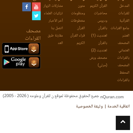
المدخل
القرآن الكريم
متون
مشاركات الزوار
للقراءات
محاضرات
ومنظومات
تزكيات العلماء
القرآنية
ودروس
مخطوطات
آخر الأخبار
جامع القراءات
بالقرآن
القرآن
اتصل بنا
مصحف
العشر
اهتديت (1)
قراء القرآن
مقارنة طرق
القراءات
المصحف
بالقرآن
الكريم
العد
العثماني
اهتديت (2)
بالقراءات
مصحف ورش
المصحف
(مرئي)
المحفظ
بالقراءات
جميع الحقوق محفوظة لموقع ن للقرآن وعلومه ( 2026 - 2005)
nQuran.com
اتفاقية الخدمة
وثيقة الخصوصية