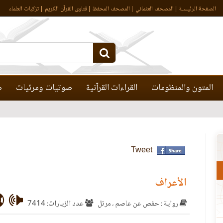
الصفحة الرئيسـة
المصحف العثماني
المصحف المحفظ
فتاوى القرآن الكريم
تزكيات العلماء
المتون والمنظومات
القراءات القرآنية
صوتيات ومرئيات
ص
Tweet
الأعراف
رواية : حفص عن عاصم ، مرتل
عدد الزيارات: 7414