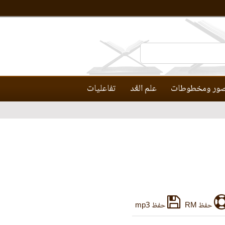
ور ومخطوطات
علم العَّد
تفاعليات
حفظ RM
حفظ mp3