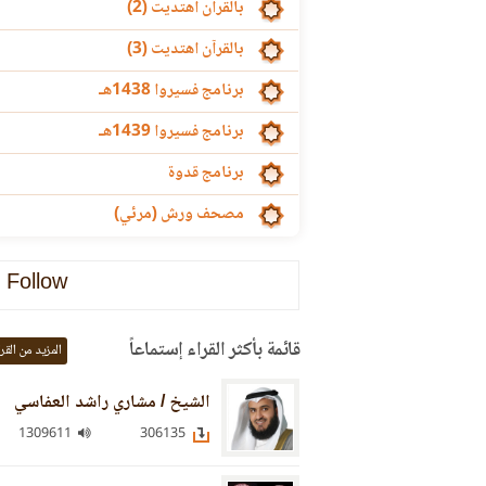
بالقرآن اهتديت (2)
بالقرآن اهتديت (3)
برنامج فسيروا 1438هـ
برنامج فسيروا 1439هـ
برنامج قدوة
مصحف ورش (مرئي)
Follow
قائمة بأكثر القراء إستماعاً
المزيد من القر
الشيخ / مشاري راشد العفاسي
1309611
306135