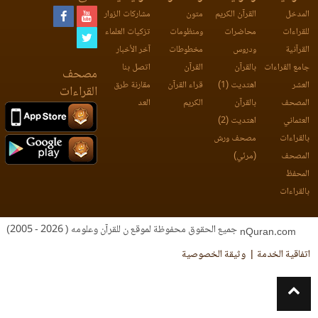
المدخل
القرآن الكريم
متون
مشاركات الزوار
للقراءات
محاضرات
ومنظومات
تزكيات العلماء
القرآنية
ودروس
مخطوطات
آخر الأخبار
جامع القراءات
بالقرآن
القرآن
اتصل بنا
مصحف
العشر
اهتديت (1)
قراء القرآن
مقارنة طرق
القراءات
المصحف
بالقرآن
الكريم
العد
العثماني
اهتديت (2)
بالقراءات
مصحف ورش
المصحف
(مرئي)
المحفظ
بالقراءات
جميع الحقوق محفوظة لموقع ن للقرآن وعلومه ( 2026 - 2005)
nQuran.com
اتفاقية الخدمة
وثيقة الخصوصية