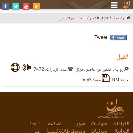
الرئيسية
القرآن الكريم
عبد البارئ الثبيتي
Tweet
الفيل
رواية : حفص عن عاصم ، مرتل
عدد الزيارات: 7472
حفظ RM
حفظ mp3
www.nQuran.com
القراءات
صوتيات
صور
الصفحة
تابعونا
القرآنية
ومرئيات
ومخطوطات
الرئيسية
على :