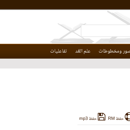
ور ومخطوطات
علم العَّد
تفاعليات
حفظ RM
حفظ mp3