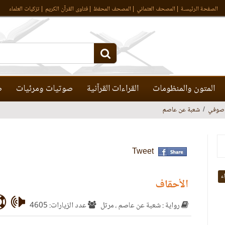
الصفحة الرئيسـة
المصحف العثماني
المصحف المحفظ
فتاوى القرآن الكريم
تزكيات العلماء
المتون والمنظومات
القراءات القرآنية
صوتيات ومرئيات
ص
 صوفي
شعبة عن عاصم
Tweet
اء
الأحقاف
رواية : شعبة عن عاصم ، مرتل
عدد الزيارات: 4605