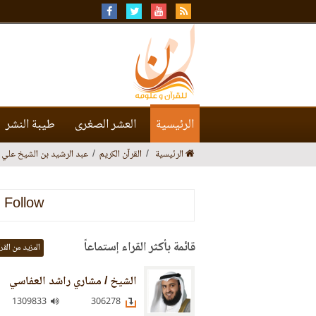
الرئيسية
العشر الصغرى
طيبة النشر
الرئيسية
القرآن الكريم
عبد الرشيد بن الشيخ علي
Follow
قائمة بأكثر القراء إستماعاً
المزيد من القر
الشيخ / مشاري راشد العفاسي
1309833
306278