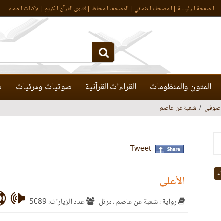
الصفحة الرئيسـة
المصحف العثماني
المصحف المحفظ
فتاوى القرآن الكريم
تزكيات العلماء
المتون والمنظومات
القراءات القرآنية
صوتيات ومرئيات
ص
 صوفي
شعبة عن عاصم
Tweet
اء
الأعلى
رواية : شعبة عن عاصم ، مرتل
عدد الزيارات: 5089