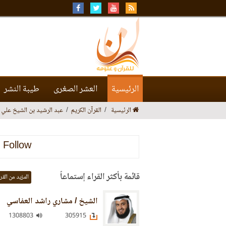
الرئيسية
العشر الصغرى
طيبة النشر
الرئيسية
القرآن الكريم
عبد الرشيد بن الشيخ علي
Follow
قائمة بأكثر القراء إستماعاً
المزيد من القر
الشيخ / مشاري راشد العفاسي
1308803
305915