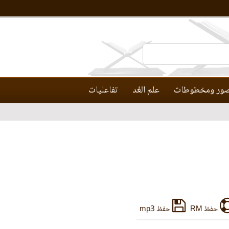
ور ومخطوطات
علم العَّد
تفاعليات
حفظ RM
حفظ mp3