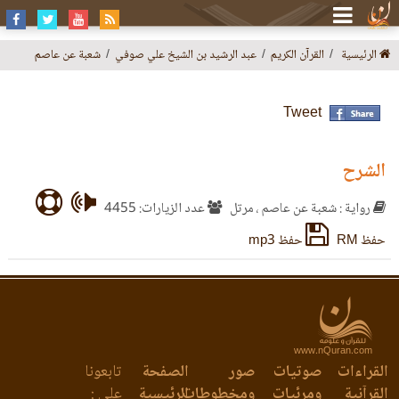
الرئيسية
القرآن الكريم
عبد الرشيد بن الشيخ علي صوفي
شعبة عن عاصم
Tweet
الشرح
رواية : شعبة عن عاصم ، مرتل
عدد الزيارات: 4455
حفظ RM
حفظ mp3
www.nQuran.com
القراءات
صوتيات
صور
الصفحة
تابعونا
القرآنية
ومرئيات
ومخطوطات
الرئيسية
على :