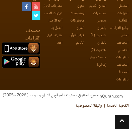
المدخل
القرآن الكريم
متون
مشاركات الزوار
للقراءات
محاضرات
ومنظومات
تزكيات العلماء
القرآنية
ودروس
مخطوطات
آخر الأخبار
جامع القراءات
بالقرآن
القرآن
اتصل بنا
مصحف
العشر
اهتديت (1)
قراء القرآن
مقارنة طرق
القراءات
المصحف
بالقرآن
الكريم
العد
العثماني
اهتديت (2)
بالقراءات
مصحف ورش
المصحف
(مرئي)
المحفظ
بالقراءات
جميع الحقوق محفوظة لموقع ن للقرآن وعلومه ( 2026 - 2005)
nQuran.com
اتفاقية الخدمة
وثيقة الخصوصية