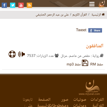
الرئيسية
القرآن الكريم
علي بن عبد الرحمن الحذيفي
Tweet
المنافقون
رواية : حفص عن عاصم ، مرتل
عدد الزيارات: 7537
حفظ RM
حفظ mp3
www.nQuran.com
القراءات
صوتيات
صور
الصفحة
تابعونا
القرآنية
ومرئيات
ومخطوطات
الرئيسية
على :