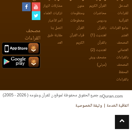
المدخل
القرآن الكريم
متون
مشاركات الزوار
للقراءات
محاضرات
ومنظومات
تزكيات العلماء
القرآنية
ودروس
مخطوطات
آخر الأخبار
جامع القراءات
بالقرآن
القرآن
اتصل بنا
مصحف
العشر
اهتديت (1)
قراء القرآن
مقارنة طرق
القراءات
المصحف
بالقرآن
الكريم
العد
العثماني
اهتديت (2)
بالقراءات
مصحف ورش
المصحف
(مرئي)
المحفظ
بالقراءات
جميع الحقوق محفوظة لموقع ن للقرآن وعلومه ( 2026 - 2005)
nQuran.com
اتفاقية الخدمة
وثيقة الخصوصية