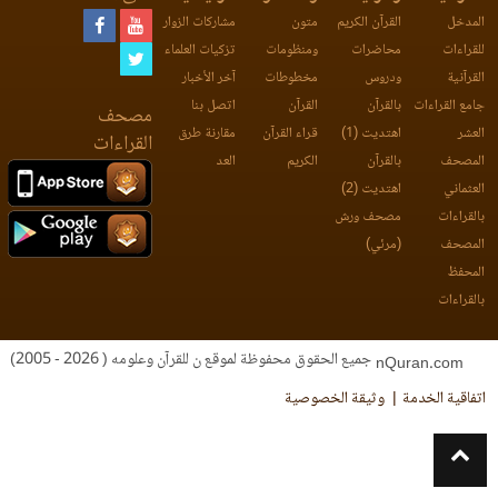
المدخل
القرآن الكريم
متون
مشاركات الزوار
للقراءات
محاضرات
ومنظومات
تزكيات العلماء
القرآنية
ودروس
مخطوطات
آخر الأخبار
جامع القراءات
بالقرآن
القرآن
اتصل بنا
مصحف
العشر
اهتديت (1)
قراء القرآن
مقارنة طرق
القراءات
المصحف
بالقرآن
الكريم
العد
العثماني
اهتديت (2)
بالقراءات
مصحف ورش
المصحف
(مرئي)
المحفظ
بالقراءات
جميع الحقوق محفوظة لموقع ن للقرآن وعلومه ( 2026 - 2005)
nQuran.com
اتفاقية الخدمة
وثيقة الخصوصية