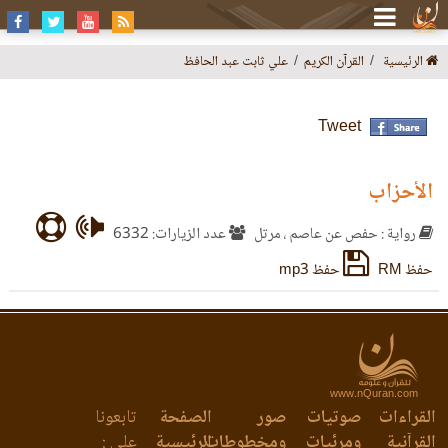
الرئيسية
القرآن الكريم
علي ثابت عبد الحافظ
Tweet
الأحزاب
رواية : حفص عن عاصم ، مرتل
عدد الزيارات: 6332
حفظ RM
حفظ mp3
www.nQuran.com
القراءات
صوتيات
صور
الصفحة
تابعونا
القرآنية
ومرئيات
ومخطوطات
الرئيسية
على :