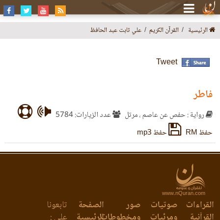
الرئيسية
القرآن الكريم
علي ثابت عبد الحافظ
Tweet
فاطر
رواية : حفص عن عاصم ، مرتل
عدد الزيارات: 5784
حفظ RM
حفظ mp3
www.nQuran.com
القراءات
صوتيات
صور
الصفحة
تابعونا
القرآنية
ومرئيات
ومخطوطات
الرئيسية
على :