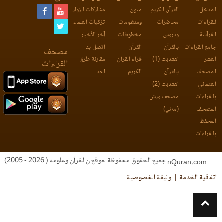
المدخل
القرآن الكريم
متون
مشاركات الزوار
للقراءات
محاضرات
ومنظومات
تزكيات العلماء
القرآنية
ودروس
مخطوطات
آخر الأخبار
جامع القراءات
بالقرآن
القرآن
اتصل بنا
مصحف
العشر
اهتديت (1)
قراء القرآن
مقارنة طرق
القراءات
المصحف
بالقرآن
الكريم
العد
العثماني
اهتديت (2)
بالقراءات
مصحف ورش
المصحف
(مرئي)
المحفظ
بالقراءات
جميع الحقوق محفوظة لموقع ن للقرآن وعلومه ( 2026 - 2005)
nQuran.com
اتفاقية الخدمة
وثيقة الخصوصية