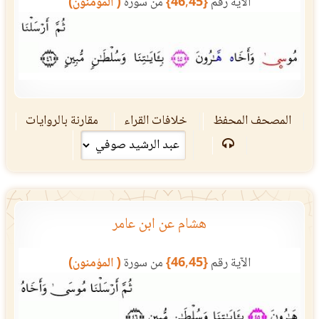
الآية رقم
{46,45}
من سورة
( المؤمنون)
المصحف المحفظ
خلافات القراء
مقارنة بالروايات
هشام عن ابن عامر
الآية رقم
{46,45}
من سورة
( المؤمنون)