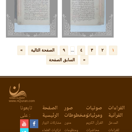
www.nQuran.com
القراءات
صوتيات
صور
الصفحة
تابعونا
القرآنية
ومرئيات
ومخطوطات
الرئيسية
على :
المدخل
القرآن الكريم
متون
مشاركات الزوار
للقراءات
محاضرات
ومنظومات
تزكيات العلماء