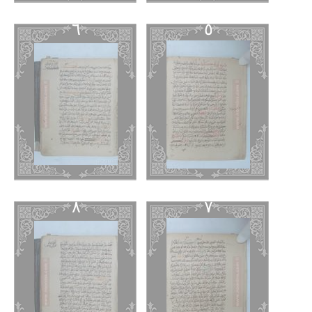
٦
٥
٨
٧