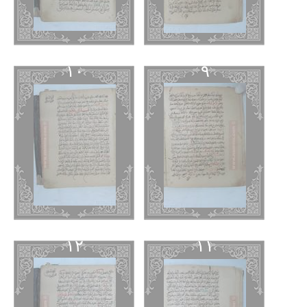
١٠
٩
١٢
١١