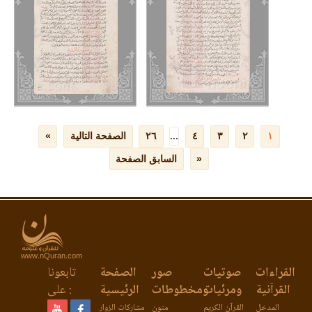
www.nQuran.com
القراءات
صوتيات
صور
الصفحة
تابعونا
القرآنية
ومرئيات
ومخطوطات
الرئيسية
على :
المدخل
القرآن الكريم
متون
مشاركات الزوار