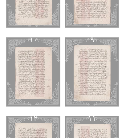
١٠
٩
١٢
١١