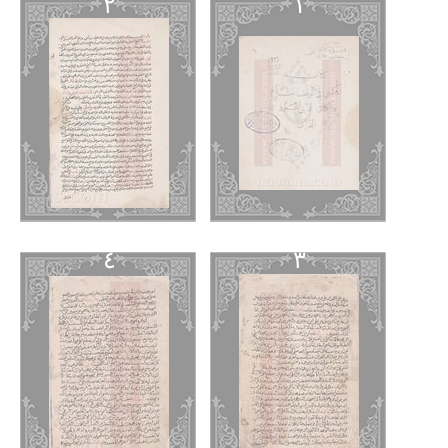
٢
١
٤
٣