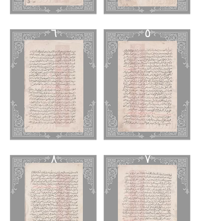
٦
٥
٨
٧