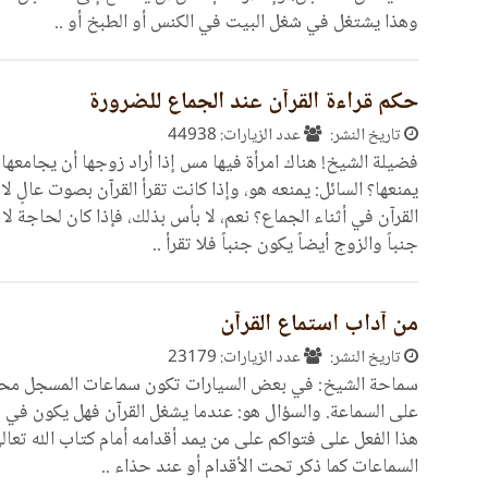
وهذا يشتغل في شغل البيت في الكنس أو الطبخ أو ..
حكم قراءة القرآن عند الجماع للضرورة
تاريخ النشر:
عدد الزيارات: 44938
فضيلة الشيخ! هناك امرأة فيها مس إذا أراد زوجها أن يجامعها 
يمنعها؟ السائل: يمنعه هو، وإذا كانت تقرأ القرآن بصوت عالٍ 
القرآن في أثناء الجماع؟ نعم، لا بأس بذلك، فإذا كان لحاجة 
جنباً والزوج أيضاً يكون جنباً فلا تقرأ ..
من آداب استماع القرآن
تاريخ النشر:
عدد الزيارات: 23179
سماحة الشيخ: في بعض السيارات تكون سماعات المسجل محاذي
على السماعة. والسؤال هو: عندما يشغل القرآن فهل يكون في ه
هذا الفعل على فتواكم على من يمد أقدامه أمام كتاب الله تعال
السماعات كما ذكر تحت الأقدام أو عند حذاء ..