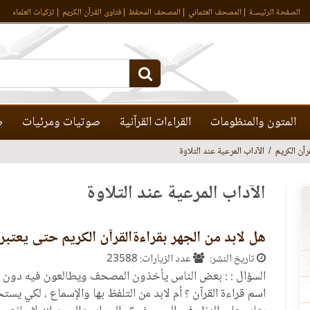
الصفحة الرئيسـة
المصحف العثماني
المصحف المحفظ
فتاوى القرآن الكريم
تزكيات العلماء
المتون والمنظومات
القراءات القرآنية
صوتيات ومرئيات
ص
رآن الكريم
الآداب المرعية عند التلاوة
الآداب المرعية عند التلاوة
هل لابد من الجهر بقراءةالقرآن الكريم حتى يعتبر 
تاريخ النشر:
عدد الزيارات: 23588
السؤال : : بعض الناس يأخذون المصحف ويطالعون فيه دون ت
اسم قراءة القرآن ؟ أم لابد من التلفظ بها والإسماع ، لكي يست