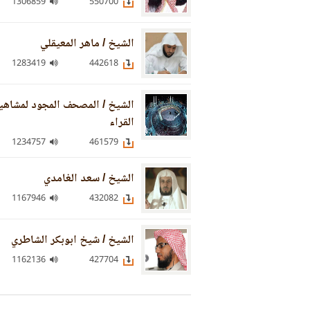
1306859
550700
الشيخ / ماهر المعيقلي
1283419
442618
الشيخ / المصحف المجود لمشاهي
القراء
1234757
461579
الشيخ / سعد الغامدي
1167946
432082
الشيخ / شيخ ابوبكر الشاطري
1162136
427704