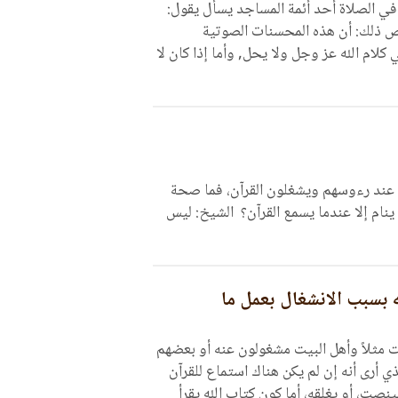
ن الحصين
تفسير القرآن باللغة
رس
ي الصلاة أحد أئمة المساجد يسأل يقول:
ص ذلك: أن هذه المحسنات الصوتية
كلام الله عز وجل ولا يحل, وأما إذا كان لا
عند رءوسهم ويشغلون القرآن، فما صحة
 ينام إلا عندما يسمع القرآن؟ الشيخ: ليس
 بسبب الانشغال بعمل ما
 مثلاً وأهل البيت مشغولون عنه أو بعضهم
 أرى أنه إن لم يكن هناك استماع للقرآن
نصت، أو يغلقه، أما كون كتاب الله يقرأ