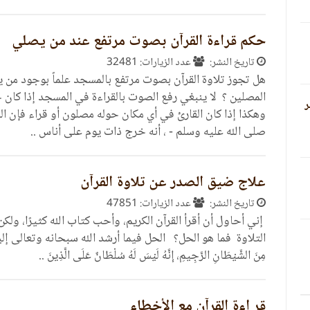
حكم قراءة القرآن بصوت مرتفع عند من يصلي
تاريخ النشر:
عدد الزيارات: 32481
هل تجوز تلاوة القرآن بصوت مرتفع بالمسجد علماً بوجود من 
المصلين ؟ لا ينبغي رفع الصوت بالقراءة في المسجد إذا كان
ر
وهكذا إذا كان القارئ في أي مكان حوله مصلون أو قراء فإن الس
صلى الله عليه وسلم - ، أنه خرج ذات يوم على أناس ..
علاج ضيق الصدر عن تلاوة القرآن
تاريخ النشر:
عدد الزيارات: 47851
إني أحاول أن أقرأ القرآن الكريم، وأحب كتاب الله كثيرًا، ول
التلاوة فما هو الحل‏؟ ‏ الحل فيما أرشد الله سبحانه وتعالى إليه في قوله‏:‏ 
مِنَ الشَّيْطَانِ الرَّجِيمِ، إِنَّهُ لَيْسَ لَهُ سُلْطَانٌ عَلَى الَّذِينَ ..
قر اءة القرآن مع الأخطاء