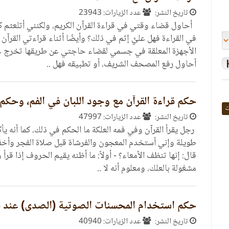
تاريخ النشر:
عدد الزيارات: 23943
أحاول قضاء وقتي في قراءة القرآن الكريم، ولكنني أتلعثم كث
في القراءة فهل عليَّ إثم في ذلك‏؟‏ وأيضًا أثناء قراءتي القرآ
الأجهزة المعلقة في جسمي لقضاء حاجتي عن طريقها تخرج عن
أحاول رفع المصحف الشريف، أو تطبيقه فهل ..
حكم قراءة القرآن مع وجود اللبان في الفم، وحكم
ت
تاريخ النشر:
عدد الزيارات: 47997
رجل يقرأ القرآن وفي فمه العلكة ما الحكم في ذلك، كما أنه يأ
طويلة وإني أستخدم المعجون والفرشاة قبل صلاة الفجر وأخفف 
قال: إنها تنظف الأمعاء؟ - أولاً: ما أظنه يقيم الحروف إذا 
مشغولة بالعلك، ومعلوم أنه لا ..
حكم استخدام المحسنات الصوتية (الصدى) عند قر
تاريخ النشر:
عدد الزيارات: 40940