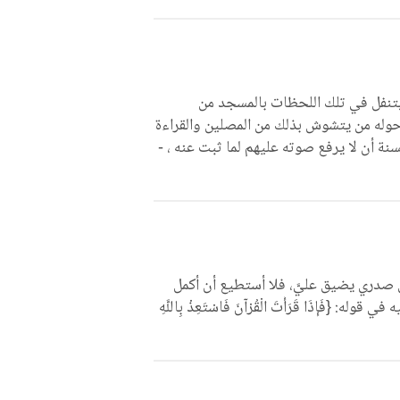
يتنفل في تلك اللحظات بالمسجد من
 حوله من يتشوش بذلك من المصلين والقراءة
نة أن لا يرفع صوته عليهم لما ثبت عنه ، -
كن صدري يضيق عليَّ، فلا أستطيع أن أكمل
‏{‏فَإِذَا قَرَأْتَ الْقُرْآنَ فَاسْتَعِذْ بِاللَّهِ