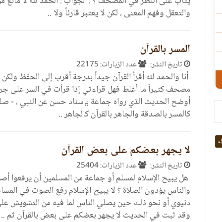
يثاب على النظر في المصحف ؟ . الجواب : الحمد لله لا مانع من
والتعقل وفهم المعنى ، لكن لا يعتبر قارئاً ولا ..
المسر بالقرآن
تاريخ النشر:
عدد الزيارات: 22175
أنا والحمد لله أقرأ القرآن جيداً بدرجة أقرب إلى الحفظ ولك
مصحف كثيراً ما أغلط فهل قراءتي إذا قرأت في السر على جر
أوضح الحديث الذي رواه جماعة بإسناد حسن عن النبي ، - صلى ا
كالمسر بالصدقة والجاهر بالقرآن كالجاهر ..
اء
لا يجهر بعضكم على بعض القرآن
تاريخ النشر:
عدد الزيارات: 25404
هل يبيح الإسلام لمسلم أو جماعة من المسلمين أن يرفعوا أصوا
والناس يؤدون الصلاة ؟ لا يبيح الإسلام رفع الصوت في المساج
دنيوي أو نحو ذلك حين يصلي الناس لما فيه من التشويش 
وقد ثبت في الحديث لا يجهر بعضكم على بعض بالقرآن ثم ..