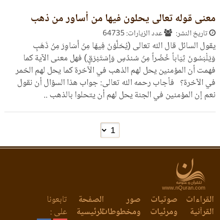
معنى قوله تعالى يحلون فيها من أساور من ذهب
تاريخ النشر:
عدد الزيارات: 64735
يقول السائل قال الله تعالى (يُحَلَّوْنَ فِيهَا مِنْ أَسَاوِرَ مِنْ ذَهَبٍ
وَيَلْبَسُونَ ثِيَاباً خُضْراً مِنْ سُندُسٍ وَإِسْتَبْرَقٍ) فهل معنى الآية كما
فهمت أن المؤمنين يحل لهم الذهب في الآخرة كما يحل لهم الخمر
في الآخرة؟ فأجاب رحمه الله تعالى: جواب هذا السؤال أن نقول
نعم إن المؤمنين في الجنة يحل لهم أن يتحلوا بالذهب ..
www.nQuran.com
القراءات
صوتيات
صور
الصفحة
تابعونا
القرآنية
ومرئيات
ومخطوطات
الرئيسية
على :