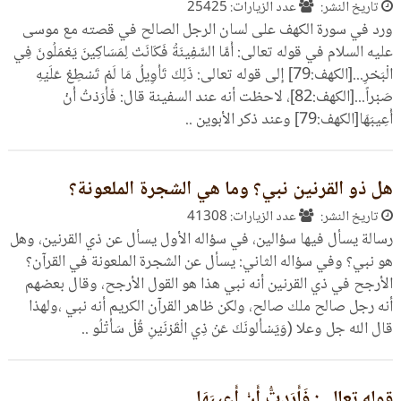
تاريخ النشر:
عدد الزيارات: 25425
ورد في سورة الكهف على لسان الرجل الصالح في قصته مع موسى
عليه السلام في قوله تعالى: أَمَّا السَّفِينَةُ فَكَانَتْ لِمَسَاكِينَ يَعْمَلُونَ فِي
الْبَحْرِ...[الكهف:79] إلى قوله تعالى: ذَلِكَ تَأْوِيلُ مَا لَمْ تَسْطِعْ عَلَيْهِ
صَبْراً...[الكهف:82]، لاحظت أنه عند السفينة قال: فَأَرَدْتُ أَنْ
أَعِيبَهَا[الكهف:79] وعند ذكر الأبوين ..
هل ذو القرنين نبي؟ وما هي الشجرة الملعونة؟
تاريخ النشر:
عدد الزيارات: 41308
رسالة يسأل فيها سؤالين، في سؤاله الأول يسأل عن ذي القرنين، وهل
هو نبي؟ وفي سؤاله الثاني: يسأل عن الشجرة الملعونة في القرآن؟
الأرجح في ذي القرنين أنه نبي هذا هو القول الأرجح، وقال بعضهم
أنه رجل صالح ملك صالح، ولكن ظاهر القرآن الكريم أنه نبي ،ولهذا
قال الله جل وعلا (وَيَسْأَلونَكَ عَنْ ذِي الْقَرْنَيْنِ قُلْ سَأَتْلُو ..
قوله تعالى: فَأَرَدتُّ أَنْ أَعِيبَهَا