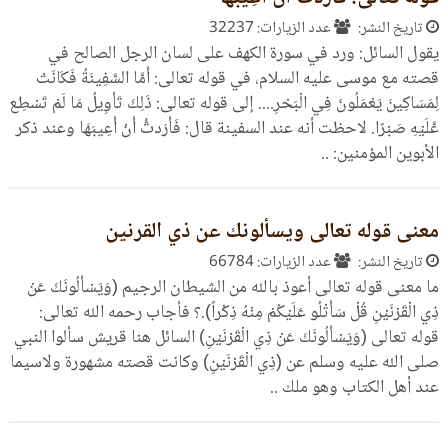
تاريخ النشر:
عدد الزيارات: 32237
يقول السائل: ورد في سورة الكهف على لسان الرجل الصالح في
قصته مع موسى عليه السلام، في قوله تعالى: أَمَّا السَّفِينَةُ فَكَانَتْ
لِمَسَاكِينَ يَعْمَلُونَ فِي الْبَحْرِ.... إلى قوله تعالى: ذَلِكَ تَأْوِيلُ مَا لَمْ تَسْطِع
عَّلَيْهِ صَبْرًا. لاحظت أنه عند السفينة قال: فَأَرَدتُّ أَنْ أَعِيبَهَا وعند ذكر
الأبوين المؤمنين: ..
معنى قوله تعالى ويسألونك عن ذي القرنين
تاريخ النشر:
عدد الزيارات: 66784
ما معنى قوله تعالى أعوذ بالله من الشيطان الرجيم (وَيَسْأَلُونَكَ عَنْ
ذِي الْقَرْنَيْنِ قُلْ سَأَتْلُو عَلَيْكُمْ مِنْهُ ذِكْراً).؟ فأجاب رحمه الله تعالى:
قوله تعالى (وَيَسْأَلُونَكَ عَنْ ذِي الْقَرْنَيْنِ) السائل هنا قريش سألوا النبي
صلى الله عليه وسلم عن (ذِي الْقَرْنَيْنِ) وكانت قصته مشهورة ولاسيما
عند أهل الكتاب وهو ملك ..