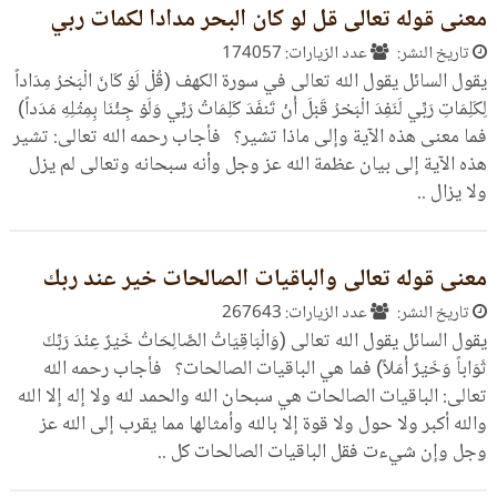
معنى قوله تعالى قل لو كان البحر مدادا لكمات ربي
تاريخ النشر:
عدد الزيارات: 174057
يقول السائل يقول الله تعالى في سورة الكهف (قُلْ لَوْ كَانَ الْبَحْرُ مِدَاداً
لِكَلِمَاتِ رَبِّي لَنَفِدَ الْبَحْرُ قَبْلَ أَنْ تَنفَدَ كَلِمَاتُ رَبِّي وَلَوْ جِئْنَا بِمِثْلِهِ مَدَداً)
فما معنى هذه الآية وإلى ماذا تشير؟ فأجاب رحمه الله تعالى: تشير
هذه الآية إلى بيان عظمة الله عز وجل وأنه سبحانه وتعالى لم يزل
ولا يزال ..
معنى قوله تعالى والباقيات الصالحات خير عند ربك
تاريخ النشر:
عدد الزيارات: 267643
يقول السائل يقول الله تعالى (وَالْبَاقِيَاتُ الصَّالِحَاتُ خَيْرٌ عِنْدَ رَبِّكَ
ثَوَاباً وَخَيْرٌ أَمَلاً) فما هي الباقيات الصالحات؟ فأجاب رحمه الله
تعالى: الباقيات الصالحات هي سبحان الله والحمد لله ولا إله إلا الله
والله أكبر ولا حول ولا قوة إلا بالله وأمثالها مما يقرب إلى الله عز
وجل وإن شيءت فقل الباقيات الصالحات كل ..