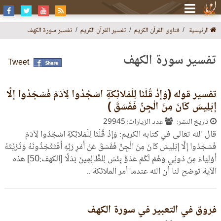
الرئيسية
فتاوى القرآن الكريم
تفسير القرآن الكريم
تفسير سورة الكهف
تفسير سورة الكهف
Tweet
تفسير قوله (وَإِذْ قُلْنَا لِلْمَلائِكَةِ اسْجُدُوا لِآدَمَ فَسَجَدُوا إِلَّا
إِبْلِيسَ كَانَ مِنَ الْجِنِّ فَفَسَقَ )
تاريخ النشر:
عدد الزيارات: 29945
قال الله تعالى في كتابه الكريم: وَإِذْ قُلْنَا لِلْمَلائِكَةِ اسْجُدُوا لِآدَمَ
فَسَجَدُوا إِلَّا إِبْلِيسَ كَانَ مِنَ الْجِنِّ فَفَسَقَ عَنْ أَمْرِ رَبِّهِ أَفَتَتَّخِذُونَهُ وَذُرِّيَّتَهُ
أَوْلِيَاءَ مِنْ دُونِي وَهُمْ لَكُمْ عَدُوٌّ بِئْسَ لِلظَّالِمِينَ بَدَلًا [الكهف:50] هذه
الآية توضح لنا أن الله عندما أمر الملائكة ..
فروق في التعبير في سورة الكهف