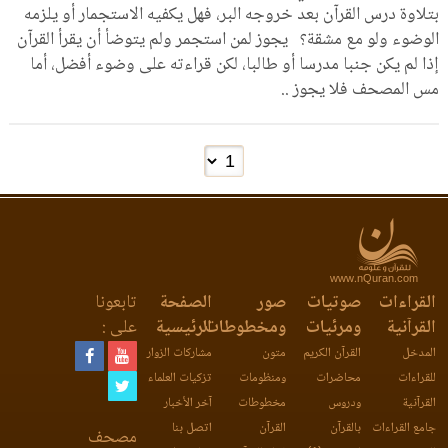
بتلاوة درس القرآن بعد خروجه البر، فهل يكفيه الاستجمار أو يلزمه
الوضوء ولو مع مشقة؟ يجوز لمن استجمر ولم يتوضأ أن يقرأ القرآن
إذا لم يكن جنبا مدرسا أو طالبا، لكن قراءته على وضوء أفضل، أما
مس المصحف فلا يجوز ..
www.nQuran.com
القراءات
صوتيات
صور
الصفحة
تابعونا
القرآنية
ومرئيات
ومخطوطات
الرئيسية
على :
المدخل
القرآن الكريم
متون
مشاركات الزوار
للقراءات
محاضرات
ومنظومات
تزكيات العلماء
القرآنية
ودروس
مخطوطات
آخر الأخبار
جامع القراءات
بالقرآن
القرآن
اتصل بنا
مصحف