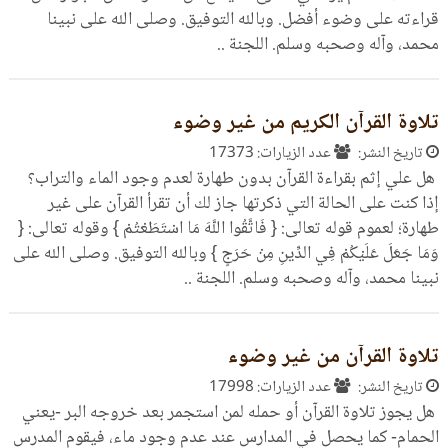
قراءته على وضوء أفضل. وبالله التوفيق. وصلى الله على نبينا
محمد، وآله وصحبه وسلم. اللجنة ..
تلاوة القرآن الكريم من غير وضوء
تاريخ النشر:
عدد الزيارات: 17373
هل علي إثم بقراءة القرآن بدون طهارة لعدم وجود الماء والتراب؟
إذا كنت على الحالة التي ذكرتها جاز لك أن تقرأ القرآن على غير
طهارة؛ لعموم قوله تعالى: { فَاتَّقُوا اللَّهَ مَا اسْتَطَعْتُمْ } وقوله تعالى: {
وَمَا جَعَلَ عَلَيْكُمْ فِي الدِّينِ مِنْ حَرَجٍ } وبالله التوفيق. وصلى الله على
نبينا محمد، وآله وصحبه وسلم. اللجنة ..
تلاوة القرآن من غير وضوء
تاريخ النشر:
عدد الزيارات: 17998
هل يجوز تلاوة القرآن أو حمله لمن استجمر بعد خروجه البر -يعني
الحمام- كما يحصل في المدارس عند عدم وجود ماء، فيقوم المدرس