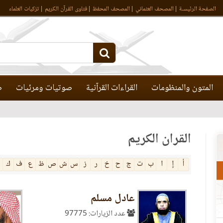
الصفحة الرئيسـة
المصحف العثماني
المصحف المحفظ
فتاوى القرآن الكريم
تزكيات العلماء
المتون والمنظومات
القراءات القرآنية
صوتيات ومرئيات
ص
القرآن الكريم
أ
إ
ا
ب
ت
ج
ح
خ
ر
ز
س
ش
ص
ظ
ع
ف
ك
عادل مسلم
عدد الزيارات: 97775