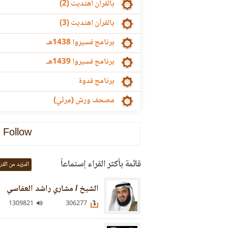
بالقرآن اهتديت (2)
بالقرآن اهتديت (3)
برنامج فسيروا 1438هـ
برنامج فسيروا 1439هـ
برنامج قدوة
مصحف ورش (مرئي)
Follow
قائمة بأكثر القراء إستماعاً
المزيد من القر
الشيخ / مشاري راشد العفاسي
1309821
306277