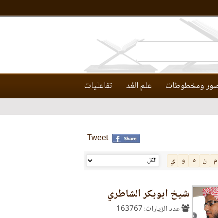
ور ومخطوطات
علم العَّد
تفاعليات
Tweet
م
ن
ه
و
ي
شيخ ابوبكر الشاطري
عدد الزيارات: 163767