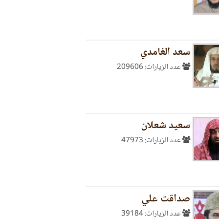
قرن الخامس عشر
الاكليل فى استنباط التنزيل
ال
وا
سعد الغامدي
عدد الزيارات: 209606
سعيد شعلان
عدد الزيارات: 47973
صداقت علي
عدد الزيارات: 39184