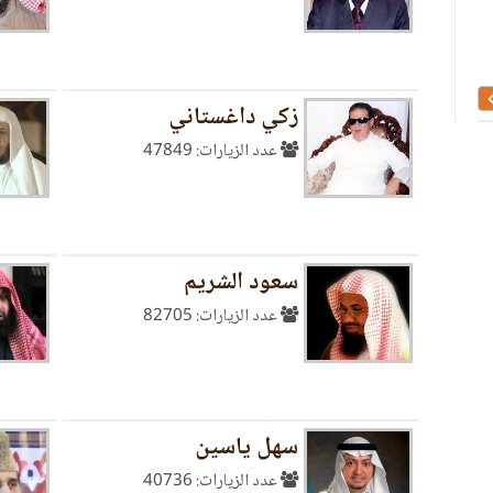
تفسير الوجيز علي بن أحمد الواحدي
مصحف كامل نسخ في ال
الميلادي
زكي داغستاني
عدد الزيارات: 47849
سعود الشريم
عدد الزيارات: 82705
سهل ياسين
عدد الزيارات: 40736