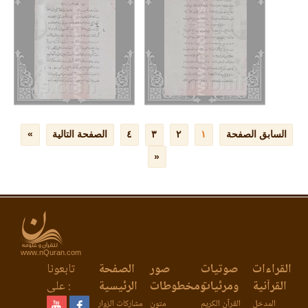
www.nQuran.com
القراءات
صوتيات
صور
الصفحة
تابعونا
القرآنية
ومرئيات
ومخطوطات
الرئيسية
على :
المدخل
القرآن الكريم
متون
مشاركات الزوار