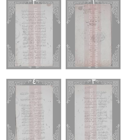
٢
١
٤
٣