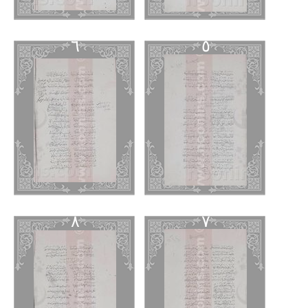
٦
٥
٨
٧