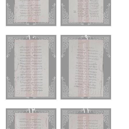
١٠
٩
١٢
١١