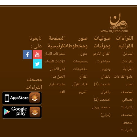
www.nQuran.com
القراءات
صوتيات
صور
الصفحة
تابعونا
القرآنية
ومرئيات
ومخطوطات
الرئيسية
على :
المدخل
القرآن الكريم
متون
مشاركات الزوار
للقراءات
محاضرات
ومنظومات
تزكيات العلماء
القرآنية
ودروس
مخطوطات
آخر الأخبار
جامع القراءات
بالقرآن
القرآن
اتصل بنا
مصحف
العشر
اهتديت (1)
قراء القرآن
مقارنة طرق
القراءات
المصحف
بالقرآن
الكريم
العد
العثماني
اهتديت (2)
بالقراءات
مصحف ورش
المصحف
(مرئي)
المحفظ
بالقراءات