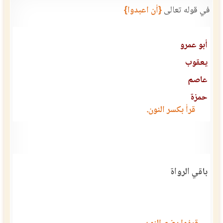
في قوله تعالى
{أن اعبدوا}
أبو عمرو
يعقوب
عاصم
حمزة
قرأ بكسر النون.
باقي الرواة