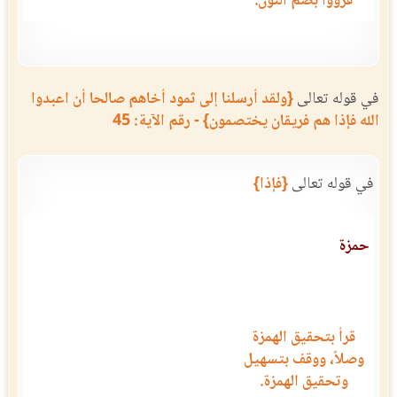
قرؤوا بضم النون.
في قوله تعالى
{ولقد أرسلنا إلى ثمود أخاهم صالحا أن اعبدوا
الله فإذا هم فريقان يختصمون} - رقم الآية: 45
في قوله تعالى
{فإذا}
حمزة
قرأ بتحقيق الهمزة
وصلاً، ووقف بتسهيل
وتحقيق الهمزة.