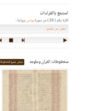
استمع بالقراءات
الآية رقم ( 26 ) من سورة
يونس
برواية :
مخطوطات القرآن وعلومه
عرض جميع المخطوطا