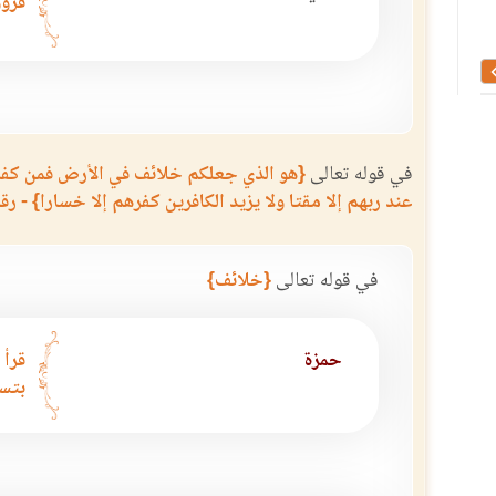
قرؤو
.
حل الشاطبية للعيني
تفسير الوجيز علي بن أ
في قوله تعالى
{هو الذي جعلكم خلائف في الأرض فمن كفر ف
عند ربهم إلا مقتا ولا يزيد الكافرين كفرهم إلا خسارا} - رقم ا
في قوله تعالى
{خلائف}
حمزة
قرأ 
بتسه