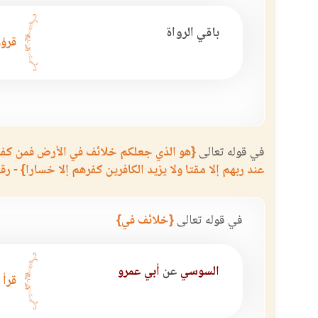
باقي الرواة
قرؤو
في قوله تعالى
{هو الذي جعلكم خلائف في الأرض فمن كفر ف
عند ربهم إلا مقتا ولا يزيد الكافرين كفرهم إلا خسارا} - رقم ا
في قوله تعالى
{خلائف في}
السوسي
عن
أبي عمرو
قرأ 