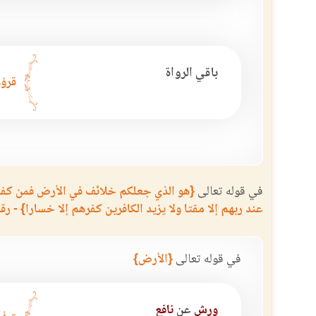
باقي الرواة
قرؤو
في قوله تعالى
{هو الذي جعلكم خلائف في الأرض فمن كفر ف
عند ربهم إلا مقتا ولا يزيد الكافرين كفرهم إلا خسارا} - رقم ا
في قوله تعالى
{الأرض}
ورش
عن
نافع