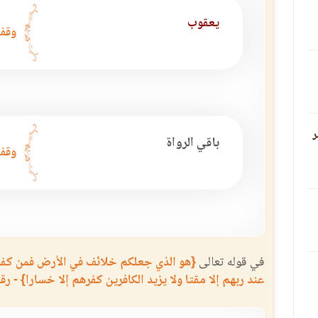
يعقوب
وقف 
ر
باقي الرواة
وقف
في قوله تعالى
{هو الذي جعلكم خلائف في الأرض فمن كفر ف
عند ربهم إلا مقتا ولا يزيد الكافرين كفرهم إلا خسارا} - رقم ا