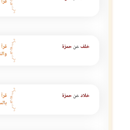
قرأ 
خلف
عن
حمزة
قرأ 
والن
خلاد
عن
حمزة
قرأ 
بالس