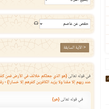
< الآية السابقة
في قوله تعالى
{هو الذي جعلكم خلائف في الأرض فمن كفر ف
اء
عند ربهم إلا مقتا ولا يزيد الكافرين كفرهم إلا خسارا} - رقم ا
في قوله تعالى
{هو}