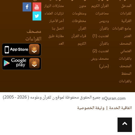
المدخل
القرآن الكريم
متون
مشاركات الزوار
للقراءات
محاضرات
ومنظومات
تزكيات العلماء
القرآنية
ودروس
مخطوطات
آخر الأخبار
جامع القراءات
بالقرآن
القرآن
اتصل بنا
مصحف
العشر
اهتديت (1)
قراء القرآن
مقارنة طرق
القراءات
المصحف
بالقرآن
الكريم
العد
العثماني
اهتديت (2)
بالقراءات
مصحف ورش
المصحف
(مرئي)
المحفظ
بالقراءات
جميع الحقوق محفوظة لموقع ن للقرآن وعلومه ( 2026 - 2005)
nQuran.com
اتفاقية الخدمة
وثيقة الخصوصية