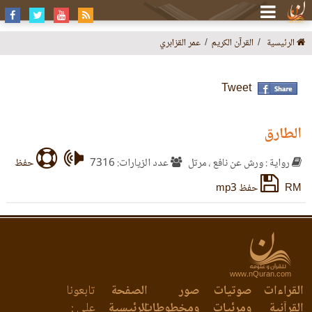
الرئيسية
القرآن الكريم
عمر القزابري
Tweet
الطارق
رواية : ورش عن نافع ، مرتل
عدد الزيارات: 7316
حفظ
RM
حفظ mp3
www.nQuran.com
القراءات
صوتيات
صور
الصفحة
تابعونا
القرآنية
ومرئيات
ومخطوطات
الرئيسية
على :