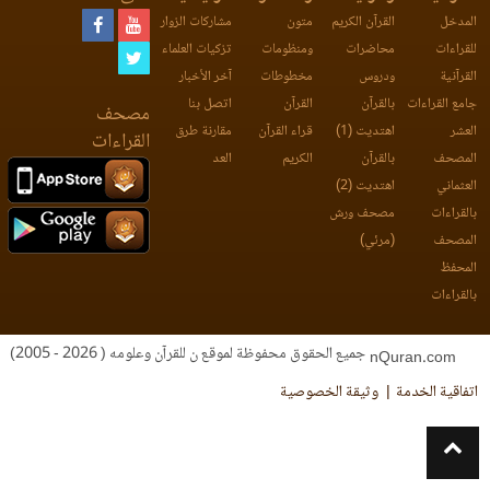
المدخل
القرآن الكريم
متون
مشاركات الزوار
للقراءات
محاضرات
ومنظومات
تزكيات العلماء
القرآنية
ودروس
مخطوطات
آخر الأخبار
جامع القراءات
بالقرآن
القرآن
اتصل بنا
مصحف
العشر
اهتديت (1)
قراء القرآن
مقارنة طرق
القراءات
المصحف
بالقرآن
الكريم
العد
العثماني
اهتديت (2)
بالقراءات
مصحف ورش
المصحف
(مرئي)
المحفظ
بالقراءات
جميع الحقوق محفوظة لموقع ن للقرآن وعلومه ( 2026 - 2005)
nQuran.com
اتفاقية الخدمة
وثيقة الخصوصية