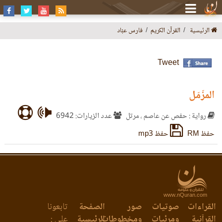
الرئيسية
القرآن الكريم
فارس عبّاد
Tweet
المزّمّل
رواية : حفص عن عاصم ، مرتل
عدد الزيارات: 6942
حفظ RM
حفظ mp3
www.nQuran.com
القراءات
صوتيات
صور
الصفحة
تابعونا
القرآنية
ومرئيات
ومخطوطات
الرئيسية
على :