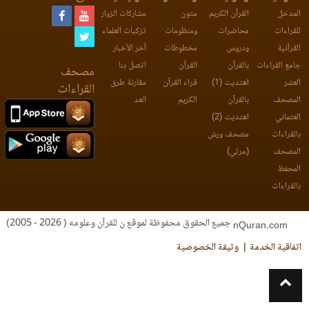
المدخل
القرآن الكريم
متون
مشاركات الزوار
للقراءات
محاضرات
ومنظومات
تزكيات العلماء
القرآنية
ودروس
مخطوطات
آخر الأخبار
جامع القراءات
بالقرآن
القرآن
اتصل بنا
مصحف
العشر
اهتديت (1)
قراء القرآن
مقارنة طرق
القراءات
المصحف
بالقرآن
الكريم
العد
العثماني
اهتديت (2)
بالقراءات
مصحف ورش
المصحف
(مرئي)
المحفظ
بالقراءات
جميع الحقوق محفوظة لموقع ن للقرآن وعلومه ( 2026 - 2005)
nQuran.com
اتفاقية الخدمة
وثيقة الخصوصية