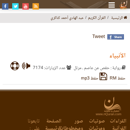
الرئيسية
القرآن الكريم
عبد الهادي أحمد كناكري
Tweet
الأنبياء
رواية : حفص عن عاصم ، مرتل
عدد الزيارات: 7174
حفظ RM
حفظ mp3
www.nQuran.com
القراءات
صوتيات
صور
الصفحة
تابعونا
القرآنية
ومرئيات
ومخطوطات
الرئيسية
على :