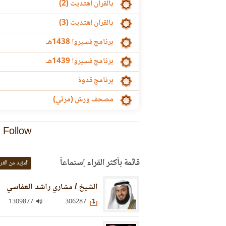
بالقرآن اهتديت (2)
بالقرآن اهتديت (3)
برنامج فسيروا 1438هـ
برنامج فسيروا 1439هـ
برنامج قدوة
مصحف ورش (مرئي)
Follow
قائمة بأكثر القراء إستماعاً
المزيد من القر
الشيخ / مشاري راشد العفاسي
1309877
306287