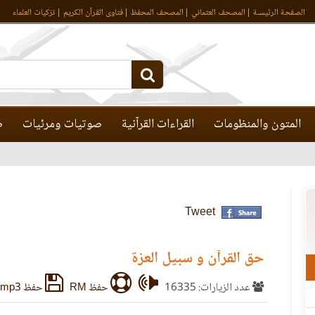
الصفحة الرئيسـة
المصحف العثماني
المصحف المحفظ
فتاوى القرآن الكريم
تزكيات العلماء
المتون والمنظومات
القراءات القرآنية
صوتيات ومرئيات
ص
Tweet
حق القرآن و سبيل العزة
عدد الزيارات: 16335
حفظ RM
حفظ mp3