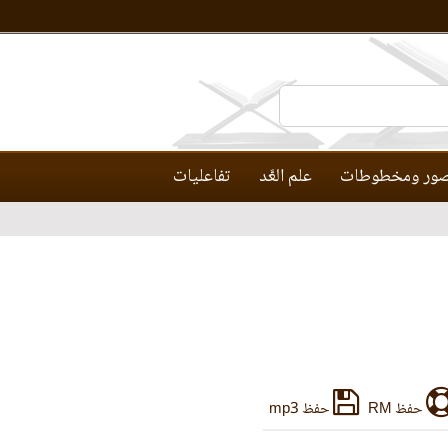
ور ومخطوطات
علم العَّد
تفاعليات
حفظ RM
حفظ mp3