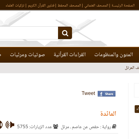
الصفحة الرئيسـة
المصحف العثماني
المصحف المحفظ
فتاوى القرآن الكريم
تزكيات العلماء
المتون والمنظومات
القراءات القرآنية
صوتيات ومرئيات
ص
 المرتل
Tweet
اء
المائدة
رواية : حفص عن عاصم ، مرتل
عدد الزيارات: 5755