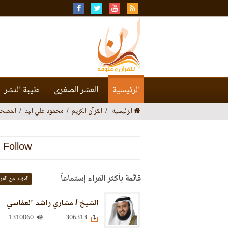
الرئيسية
العشر الصغرى
طيبة النشر
الرئيسية
القرآن الكريم
محمود علي البنا
المصحف
Follow
قائمة بأكثر القراء إستماعاً
المزيد من القر
الشيخ / مشاري راشد العفاسي
1310060
306313