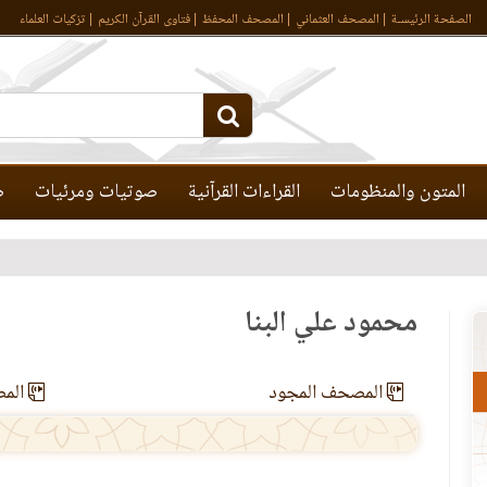
الصفحة الرئيسـة
المصحف العثماني
المصحف المحفظ
فتاوى القرآن الكريم
تزكيات العلماء
المتون والمنظومات
القراءات القرآنية
صوتيات ومرئيات
ص
محمود علي البنا
المصحف المجود
المص