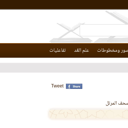
ور ومخطوطات
علم العَّد
تفاعليات
Tweet
حف المرتل