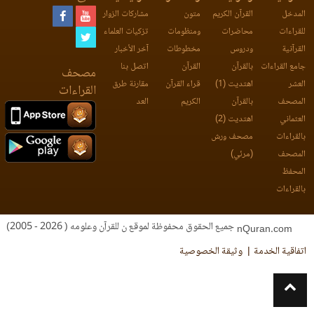
المدخل
القرآن الكريم
متون
مشاركات الزوار
للقراءات
محاضرات
ومنظومات
تزكيات العلماء
القرآنية
ودروس
مخطوطات
آخر الأخبار
جامع القراءات
بالقرآن
القرآن
اتصل بنا
مصحف
العشر
اهتديت (1)
قراء القرآن
مقارنة طرق
القراءات
المصحف
بالقرآن
الكريم
العد
العثماني
اهتديت (2)
بالقراءات
مصحف ورش
المصحف
(مرئي)
المحفظ
بالقراءات
جميع الحقوق محفوظة لموقع ن للقرآن وعلومه ( 2026 - 2005)
nQuran.com
اتفاقية الخدمة
وثيقة الخصوصية