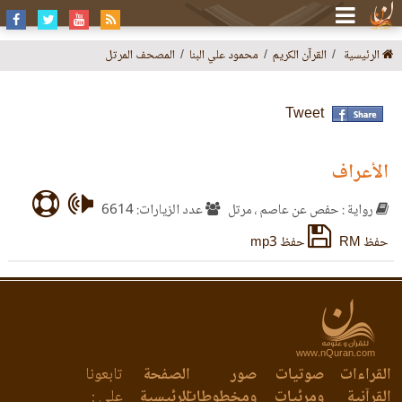
الرئيسية
القرآن الكريم
محمود علي البنا
المصحف المرتل
Tweet
الأعراف
رواية : حفص عن عاصم ، مرتل
عدد الزيارات: 6614
حفظ RM
حفظ mp3
www.nQuran.com
القراءات
صوتيات
صور
الصفحة
تابعونا
القرآنية
ومرئيات
ومخطوطات
الرئيسية
على :