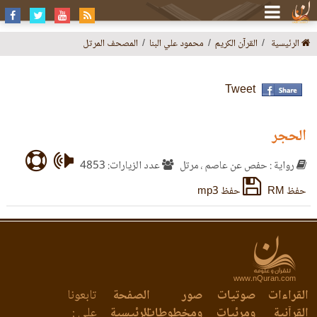
الرئيسية
القرآن الكريم
محمود علي البنا
المصحف المرتل
Tweet
الحجر
رواية : حفص عن عاصم ، مرتل
عدد الزيارات: 4853
حفظ RM
حفظ mp3
www.nQuran.com
القراءات
صوتيات
صور
الصفحة
تابعونا
القرآنية
ومرئيات
ومخطوطات
الرئيسية
على :