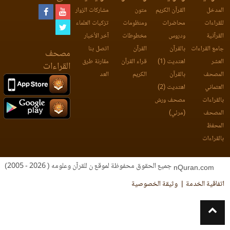
المدخل
القرآن الكريم
متون
مشاركات الزوار
للقراءات
محاضرات
ومنظومات
تزكيات العلماء
القرآنية
ودروس
مخطوطات
آخر الأخبار
جامع القراءات
بالقرآن
القرآن
اتصل بنا
مصحف
العشر
اهتديت (1)
قراء القرآن
مقارنة طرق
القراءات
المصحف
بالقرآن
الكريم
العد
العثماني
اهتديت (2)
بالقراءات
مصحف ورش
المصحف
(مرئي)
المحفظ
بالقراءات
جميع الحقوق محفوظة لموقع ن للقرآن وعلومه ( 2026 - 2005)
nQuran.com
اتفاقية الخدمة
وثيقة الخصوصية