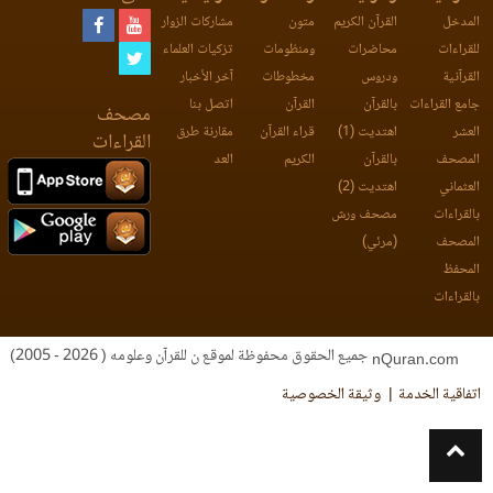
المدخل
القرآن الكريم
متون
مشاركات الزوار
للقراءات
محاضرات
ومنظومات
تزكيات العلماء
القرآنية
ودروس
مخطوطات
آخر الأخبار
جامع القراءات
بالقرآن
القرآن
اتصل بنا
مصحف
العشر
اهتديت (1)
قراء القرآن
مقارنة طرق
القراءات
المصحف
بالقرآن
الكريم
العد
العثماني
اهتديت (2)
بالقراءات
مصحف ورش
المصحف
(مرئي)
المحفظ
بالقراءات
جميع الحقوق محفوظة لموقع ن للقرآن وعلومه ( 2026 - 2005)
nQuran.com
اتفاقية الخدمة
وثيقة الخصوصية