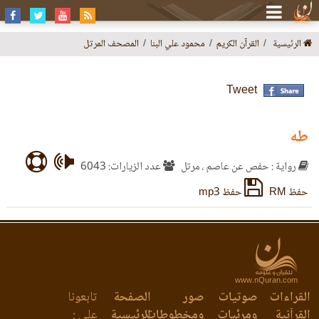
الرئيسية
القرآن الكريم
محمود علي البنا
المصحف المرتل
Tweet
طه
رواية : حفص عن عاصم ، مرتل
عدد الزيارات: 6043
حفظ RM
حفظ mp3
www.nQuran.com
القراءات
صوتيات
صور
الصفحة
تابعونا
القرآنية
ومرئيات
ومخطوطات
الرئيسية
على :