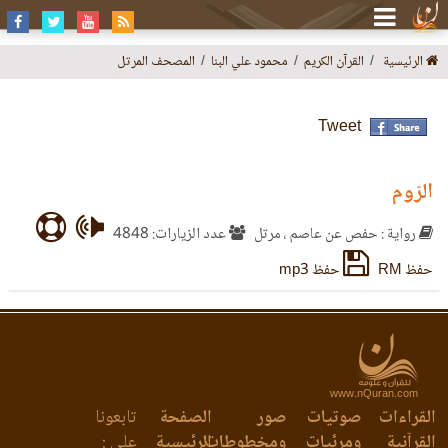
الرئيسية
القرآن الكريم
محمود علي البنا
المصحف المرتل
Tweet
الرّوم
رواية : حفص عن عاصم ، مرتل
عدد الزيارات: 4848
حفظ RM
حفظ mp3
www.nQuran.com
القراءات
صوتيات
صور
الصفحة
تابعونا
القرآنية
ومرئيات
ومخطوطات
الرئيسية
على :