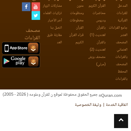
المدخل
القرآن الكريم
متون
مشاركات الزوار
للقراءات
محاضرات
ومنظومات
تزكيات العلماء
القرآنية
ودروس
مخطوطات
آخر الأخبار
جامع القراءات
بالقرآن
القرآن
اتصل بنا
مصحف
العشر
اهتديت (1)
قراء القرآن
مقارنة طرق
القراءات
المصحف
بالقرآن
الكريم
العد
العثماني
اهتديت (2)
بالقراءات
مصحف ورش
المصحف
(مرئي)
المحفظ
بالقراءات
جميع الحقوق محفوظة لموقع ن للقرآن وعلومه ( 2026 - 2005)
nQuran.com
اتفاقية الخدمة
وثيقة الخصوصية