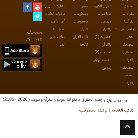
المدخل
القرآن الكريم
متون
مشاركات الزوار
للقراءات
محاضرات
ومنظومات
تزكيات العلماء
القرآنية
ودروس
مخطوطات
آخر الأخبار
جامع القراءات
بالقرآن
القرآن
اتصل بنا
مصحف
العشر
اهتديت (1)
قراء القرآن
مقارنة طرق
القراءات
المصحف
بالقرآن
الكريم
العد
العثماني
اهتديت (2)
بالقراءات
مصحف ورش
المصحف
(مرئي)
المحفظ
بالقراءات
جميع الحقوق محفوظة لموقع ن للقرآن وعلومه ( 2026 - 2005)
nQuran.com
اتفاقية الخدمة
وثيقة الخصوصية