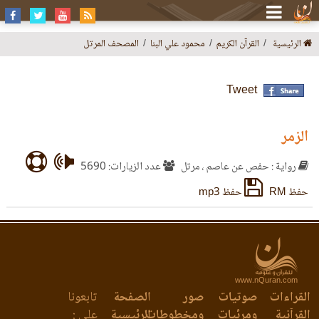
الرئيسية
القرآن الكريم
محمود علي البنا
المصحف المرتل
Tweet
الزمر
رواية : حفص عن عاصم ، مرتل
عدد الزيارات: 5690
حفظ RM
حفظ mp3
www.nQuran.com
القراءات
صوتيات
صور
الصفحة
تابعونا
القرآنية
ومرئيات
ومخطوطات
الرئيسية
على :